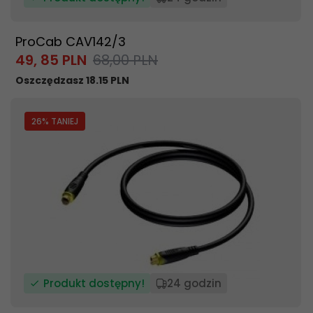
ProCab CAV142/3
49,
85
PLN
68,00 PLN
Oszczędzasz 18.15 PLN
26
% TANIEJ
Produkt dostępny!
24 godzin