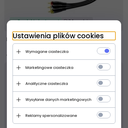
Produkt dostępny!
24 godzin
Ustawienia plików cookies
ProCab CAV110/1,5
51,
79
PLN
71,00 PLN
Wymagane ciasteczka
Oszczędzasz 19.21 PLN
Marketingowe ciasteczka
27
% TANIEJ
Analityczne ciasteczka
Wysyłanie danych marketingowych
Reklamy spersonalizowane