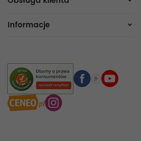
Obsługa klienta
Pon-pt.
11:00 - 19:00
Sobota
10:00 - 14:00
Informacje
sklep@sklep-muzyczny.com.pl
Pasja Jolanta Zalewska
Wiktorska 7/11
02-587
Warszawa
,
Polska
Numer konta bankowego mBank:
08 1140 2004 0000 3102 4903 0792