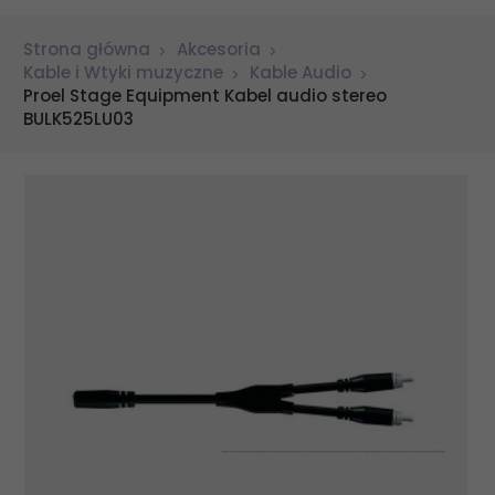
Strona główna
Akcesoria
Kable i Wtyki muzyczne
Kable Audio
Proel Stage Equipment Kabel audio stereo
BULK525LU03