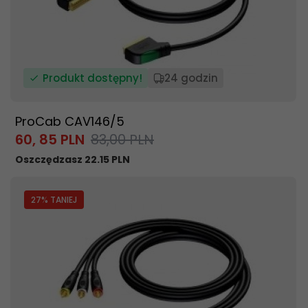
Produkt dostępny!
24 godzin
ProCab CAV146/5
60,
85
PLN
83,00 PLN
Oszczędzasz 22.15 PLN
27
% TANIEJ