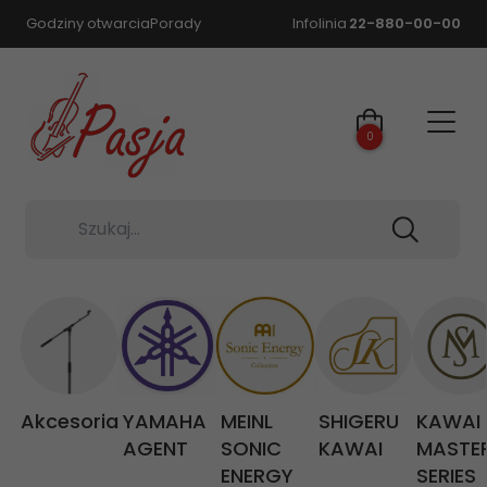
Godziny otwarcia
Porady
Infolinia
22-880-00-00
0
Szukaj...
Akcesoria
YAMAHA
MEINL
SHIGERU
KAWAI
AGENT
SONIC
KAWAI
MASTE
ENERGY
SERIES