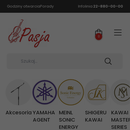
Godziny otwarcia
Porady
Infolinia
22-880-00-00
0
Szukaj...
Akcesoria
YAMAHA
MEINL
SHIGERU
KAWAI
AGENT
SONIC
KAWAI
MASTE
ENERGY
SERIES