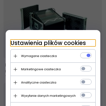
Ustawienia plików cookies
Produkt dostępny!
24 godziny
Wymagane ciasteczka
Proel Stage Equipment Rack Flightcase Pro +
Marketingowe ciasteczka
rack na mixer SA06BLKM
1 199,
00
PLN
Analityczne ciasteczka
Wysyłanie danych marketingowych