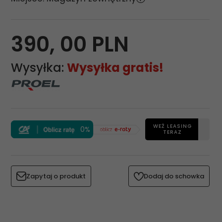
390,
00
PLN
Wysyłka:
Wysyłka gratis!
WEŹ LEASING
0%
TERAZ
Zapytaj o produkt
Dodaj do schowka