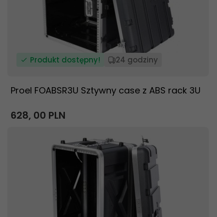
Produkt dostępny!
24 godziny
Proel FOABSR3U Sztywny case z ABS rack 3U
628,
00
PLN