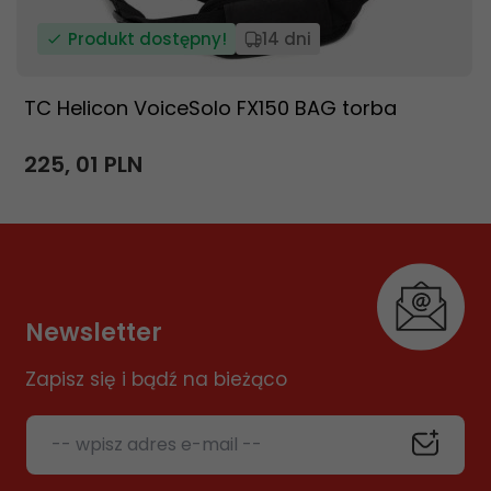
Produkt dostępny!
14 dni
TC Helicon VoiceSolo FX150 BAG torba
225,
01
PLN
Newsletter
Zapisz się i bądź na bieżąco
-- wpisz adres e-mail --