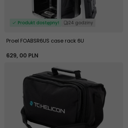
Produkt dostępny!
24 godziny
Proel FOABSR6US case rack 6U
629,
00
PLN