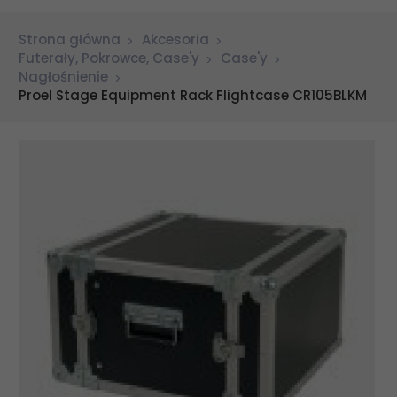
Strona główna
Akcesoria
Futerały, Pokrowce, Case'y
Case'y
Nagłośnienie
Proel Stage Equipment Rack Flightcase CR105BLKM