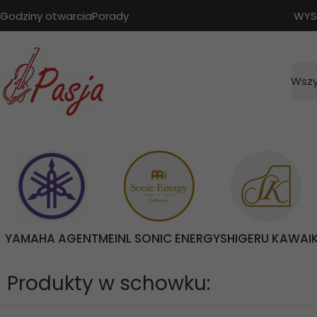
Godziny otwarcia
Porady
WYS
Wszy
YAMAHA AGENT
MEINL SONIC ENERGY
SHIGERU KAWAI
Produkty w schowku: