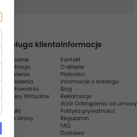
Obsługa klienta
Informacje
Logowanie
Kontakt
Rejestracja
O sklepie
Ustawienia
Płatności
Zamówienia
Informacje o leasingu
Przechowalnia
Blog
Spacery Wirtualne
Reklamacje
FAQ
Wzór Odstąpienia od umowy
Kontakt
Polityka prywatności
Mapa strony
Regulamin
FAQ
Dostawa