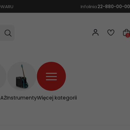
TOWARU
Infolinia
22-880-00-00
0
AŻ
Instrumenty
Więcej kategorii