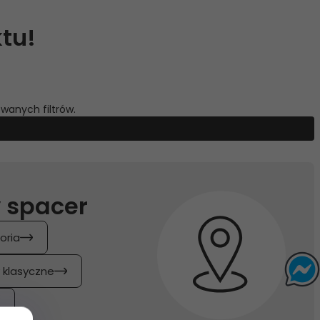
tu!
wanych filtrów.
 spacer
oria
y klasyczne