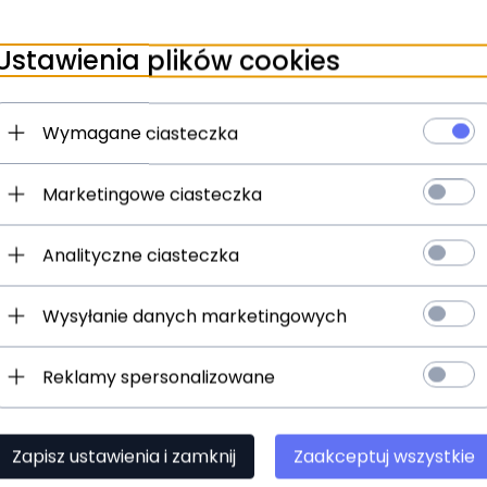
Ustawienia plików cookies
Wymagane ciasteczka
Marketingowe ciasteczka
Analityczne ciasteczka
Wysyłanie danych marketingowych
 Zalewska
Reklamy spersonalizowane
awa
,
Polska
bankowego mBank:
4 0000 3102 4903 0792
Zapisz ustawienia i zamknij
Zaakceptuj wszystkie