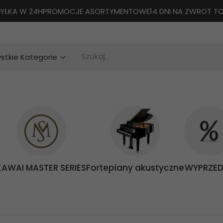
YŁKA W 24H
PROMOCJE ASORTYMENTOWE
14 DNI NA ZWROT 
Szukaj...
categories_searcher
stkie Kategorie
KAWAI MASTER SERIES
Fortepiany akustyczne
WYPRZED