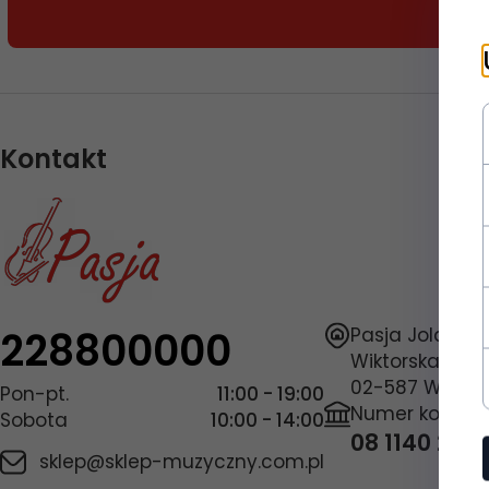
Kontakt
228800000
Pasja Jolanta
Wiktorska 7/11
02-587
Warsz
Pon-pt.
11:00 - 19:00
Numer konta 
Sobota
10:00 - 14:00
08 1140 200
sklep@sklep-muzyczny.com.pl