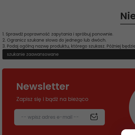
Ni
1. Sprawdź poprawność zapytania i spróbuj ponownie.
2. Ogranicz szukane słowa do jednego lub dwóch.
3. Podaj ogólną nazwę produktu, którego szukasz. Później będz
szukanie zaawansowane
Newsletter
Zapisz się i bądź na bieżąco
-- wpisz adres e-mail --