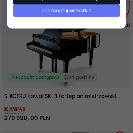
Zaakceptuj wszystkie
Produkt dostępny!
24 godziny
SHIGERU Kawai SK-3 fortepian mistrzowski
279 990,
00
PLN