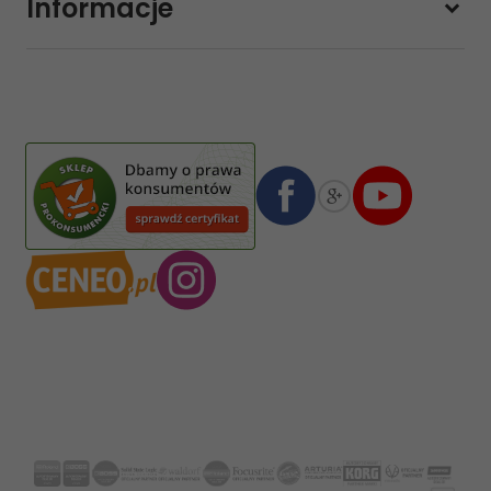
Informacje
sklep@sklep-muzyczny.com.pl
Pasja Jolanta Zalewska
Wiktorska 7/11
02-587
Warszawa
,
Polska
Numer konta bankowego mBank:
08 1140 2004 0000 3102 4903 0792