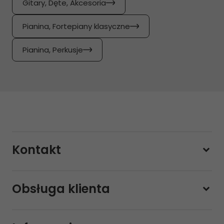
Gitary, Dęte, Akcesoria
Pianina, Fortepiany klasyczne
Pianina, Perkusje
Kontakt
228800000
Obsługa klienta
Pon-pt.
11:00 - 19:00
Sobota
10:00 - 14:00