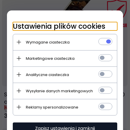
Ustawienia plików cookies
Wymagane ciasteczka
Marketingowe ciasteczka
Analityczne ciasteczka
Produkt dostępny!
14 dni
Wysyłanie danych marketingowych
SHIGERU Kawai SK-5 fortepian mistrzowski 200
cm
Reklamy spersonalizowane
329 990,
00
PLN
Zapisz ustawienia i zamknij