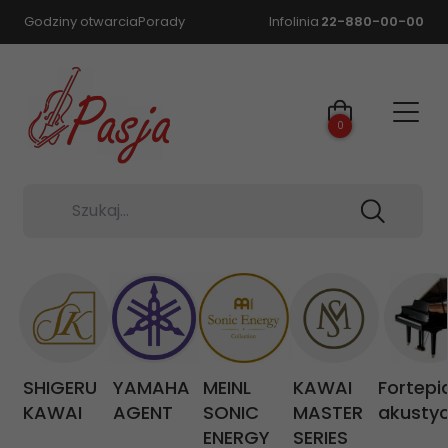
Godziny otwarcia
Porady
Infolinia
22-880-00-00
0
Szukaj...
SHIGERU
YAMAHA
MEINL
KAWAI
Fortepi
KAWAI
AGENT
SONIC
MASTER
akusty
ENERGY
SERIES