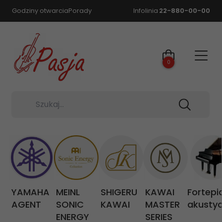
Godziny otwarcia
Porady
Infolinia
22-880-00-00
0
Szukaj...
YAMAHA
MEINL
SHIGERU
KAWAI
Fortepi
AGENT
SONIC
KAWAI
MASTER
akusty
ENERGY
SERIES