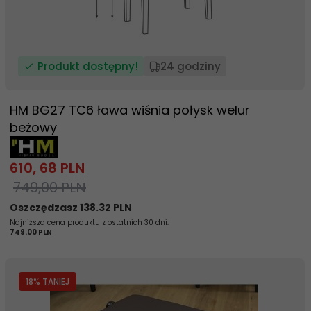
Produkt dostępny!
24 godziny
HM BG27 TC6 ława wiśnia połysk welur
beżowy
610,
68
PLN
749,00 PLN
Oszczędzasz 138.32 PLN
Najniższa cena produktu z ostatnich 30 dni:
749.00 PLN
18
% TANIEJ