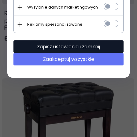
Wysyłanie danych marketingowych
Roland RPB-D300BK podwójna ława do
pianina czarny mat regulowana
Reklamy spersonalizowane
659,
00
PLN
Zapisz ustawienia i zamknij
Zaakceptuj wszystkie