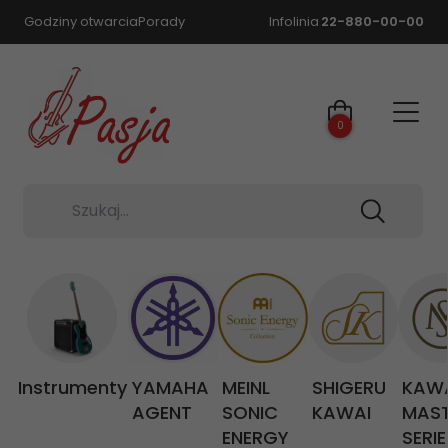
Godziny otwarcia
Porady
Infolinia
22-880-00-00
0
Szukaj...
Instrumenty
YAMAHA
MEINL
SHIGERU
KAW
AGENT
SONIC
KAWAI
MAS
ENERGY
SERIE