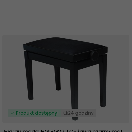
Produkt dostępny!
24 godziny
Hidrau model HM BG27 TC9 ława czarny mat