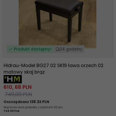
Produkt dostępny!
24 godziny
Hidrau-Model BG27 02 SK19 ława orzech 02
matowy skaj brąz
610,
68
PLN
749,00 PLN
Oszczędzasz 138.32 PLN
Najniższa cena produktu z ostatnich 30 dni:
749.00 PLN