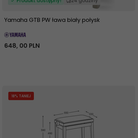
Produkt dostępny!
24 godziny
Yamaha GTB PW ława biały połysk
648,
00
PLN
18
% TANIEJ