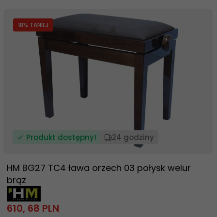
18
% TANIEJ
Produkt dostępny!
24 godziny
HM BG27 TC4 ława orzech 03 połysk welur
brąz
610,
68
PLN