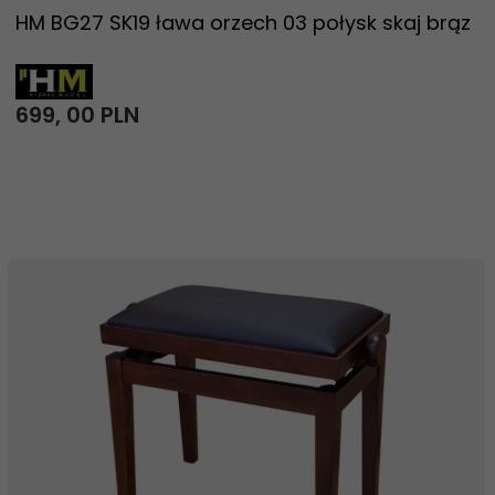
HM BG27 SK19 ława orzech 03 połysk skaj brąz
699,
00
PLN