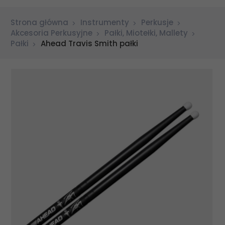
Strona główna
Instrumenty
Perkusje
Akcesoria Perkusyjne
Pałki, Miotełki, Mallety
Pałki
Ahead Travis Smith pałki