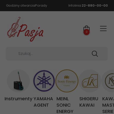
Godziny otwarcia
Porady
Infolinia
22-880-00-00
0
Szukaj...
Instrumenty
YAMAHA
MEINL
SHIGERU
KAW
AGENT
SONIC
KAWAI
MAS
ENERGY
SERIE