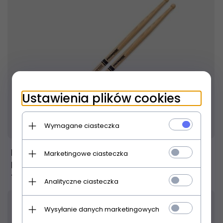
Ustawienia plików cookies
Produkt dostępny!
24 godzin
Wymagane ciasteczka
Promark TX707W Simon Phillips pałki
Marketingowe ciasteczka
hickorowe
74,
00
PLN
Analityczne ciasteczka
Wysyłanie danych marketingowych