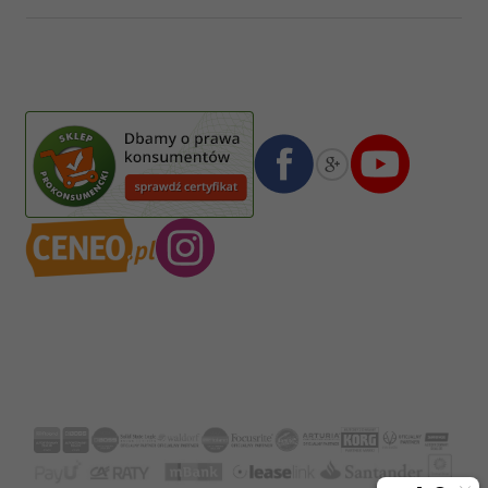
Pasja Jolanta Zalewska
Wiktorska 7/11
02-587
Warszawa
,
Polska
Numer konta bankowego mBank:
08 1140 2004 0000 3102 4903 0792