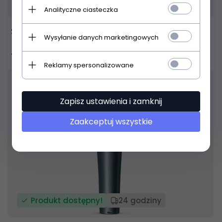
Produkt dostępny!
24 godziny
Analityczne ciasteczka
Shure Super 55
Wysyłanie danych marketingowych
1 199,
00
PLN
Reklamy spersonalizowane
Zapisz ustawienia i zamknij
Zaakceptuj wszystkie
Produkt dostępny!
24 godziny