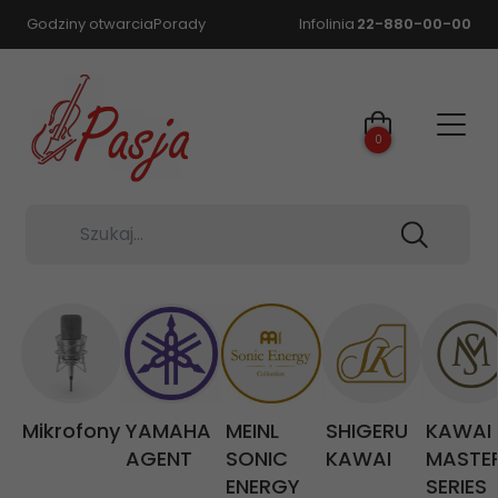
Godziny otwarcia
Porady
Infolinia
22-880-00-00
0
Szukaj...
Mikrofony
YAMAHA
MEINL
SHIGERU
KAWAI
AGENT
SONIC
KAWAI
MASTE
ENERGY
SERIES