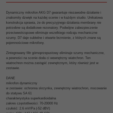
Dynamiczny mikrofon AKG D7 gwarantuje niezawodne działanie i
znakomity dzwięk na każdej scenie i w każdym studio. Unikatowa
konstrukcja sprawia, że do precyzyjnego działania membrany nie
potrzebne są dodatkowe rezonatory. Podwójne zabezpieczenie
przeciwwstrząsowe eliminuje wszelkiego rodzaju mechaniczne
szumy. D7 daje subtelne i otwarte brzmienie, z których znane są
pojemnościowe mikrofony.
Zintegrowany filtr górnoprzepustowy eliminuje szumy mechaniczne,
a pewności na scenie doda ci wewnętrzny wiatrchron. Ten
wiatrochron można zastąpić zewnętrznym, który również jest w
zestawie.
DANE
mikrofon dynamiczny
w zestawie: ochronna skrzynka, zewnętrzny wiatrochron, mocowanie
do statywu SA 61
charakterystyka superkardioidalna
zakres częstotliwości: 70-20000 Hz
czułość: 2.6 mV/Pa (-52 dBV)