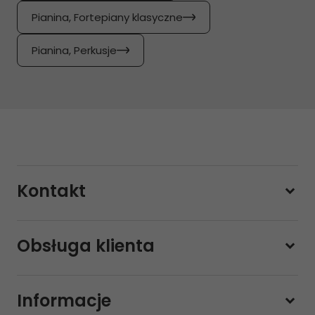
Pianina, Fortepiany klasyczne
Pianina, Perkusje
Kontakt
228800000
Obsługa klienta
Pon-pt.
11:00 - 19:00
Sobota
10:00 - 14:00
Informacje
sklep@sklep-muzyczny.com.pl