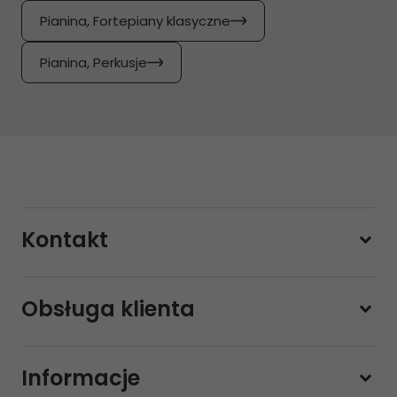
Pianina, Fortepiany klasyczne
Pianina, Perkusje
Kontakt
228800000
Obsługa klienta
Pon-pt.
11:00 - 19:00
Sobota
10:00 - 14:00
Informacje
sklep@sklep-muzyczny.com.pl