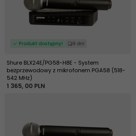
Produkt dostępny!
9 dni
Shure BLX24E/PG58-H8E - System
bezprzewodowy z mikrofonem PGA58 (518-
542 MHz)
1 365,
00
PLN