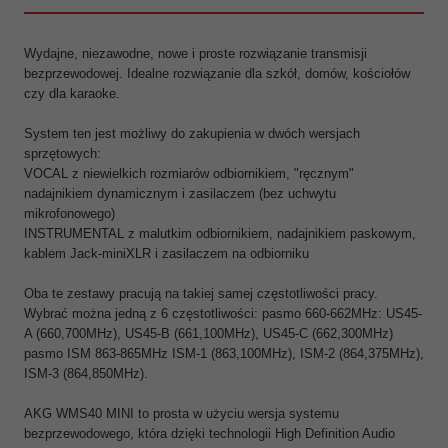
Wydajne, niezawodne, nowe i proste rozwiązanie transmisji
bezprzewodowej. Idealne rozwiązanie dla szkół, domów, kościołów
czy dla karaoke.
System ten jest możliwy do zakupienia w dwóch wersjach
sprzętowych:
VOCAL z niewielkich rozmiarów odbiornikiem, "ręcznym"
nadajnikiem dynamicznym i zasilaczem (bez uchwytu
mikrofonowego)
INSTRUMENTAL z malutkim odbiornikiem, nadajnikiem paskowym,
kablem Jack-miniXLR i zasilaczem na odbiorniku
Oba te zestawy pracują na takiej samej częstotliwości pracy.
Wybrać można jedną z 6 częstotliwości: pasmo 660-662MHz: US45-
A (660,700MHz), US45-B (661,100MHz), US45-C (662,300MHz)
pasmo ISM 863-865MHz ISM-1 (863,100MHz), ISM-2 (864,375MHz),
ISM-3 (864,850MHz).
AKG WMS40 MINI to prosta w użyciu wersja systemu
bezprzewodowego, która dzięki technologii High Definition Audio