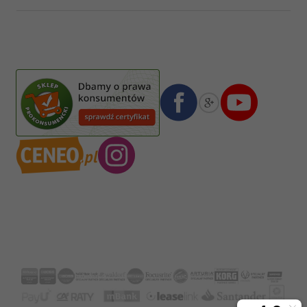
Pasja Jolanta Zalewska
Wiktorska 7/11
02-587
Warszawa
,
Polska
Numer konta bankowego mBank:
08 1140 2004 0000 3102 4903 0792