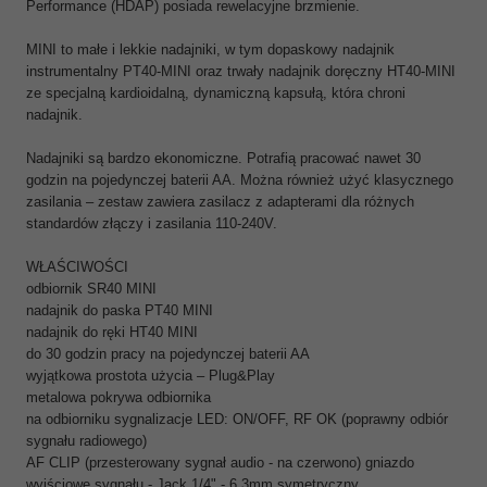
Performance (HDAP) posiada rewelacyjne brzmienie.
MINI to małe i lekkie nadajniki, w tym dopaskowy nadajnik
instrumentalny PT40-MINI oraz trwały nadajnik doręczny HT40-MINI
ze specjalną kardioidalną, dynamiczną kapsułą, która chroni
nadajnik.
Nadajniki są bardzo ekonomiczne. Potrafią pracować nawet 30
godzin na pojedynczej baterii AA. Można również użyć klasycznego
zasilania – zestaw zawiera zasilacz z adapterami dla różnych
standardów złączy i zasilania 110-240V.
WŁAŚCIWOŚCI
odbiornik SR40 MINI
nadajnik do paska PT40 MINI
nadajnik do ręki HT40 MINI
do 30 godzin pracy na pojedynczej baterii AA
wyjątkowa prostota użycia – Plug&Play
metalowa pokrywa odbiornika
na odbiorniku sygnalizacje LED: ON/OFF, RF OK (poprawny odbiór
sygnału radiowego)
AF CLIP (przesterowany sygnał audio - na czerwono) gniazdo
wyjściowe sygnału - Jack 1/4" - 6,3mm symetryczny