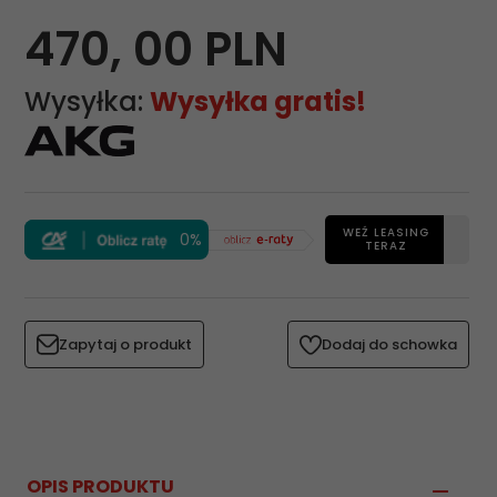
470,
00
PLN
Wysyłka:
Wysyłka gratis!
WEŹ LEASING
0%
TERAZ
Zapytaj o produkt
Dodaj do schowka
OPIS PRODUKTU