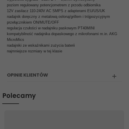
poziom regulowany potencjometrem z przodu odbiornika
12V zasilacz 110-240V AC SMPS z adapterami EU/US/UK
nadajnik doręczny z metalową osłoną/grillem i trójpozycyjnym
przełącznikiem ON/MUTE/OFF
regulacja czułości w nadajniku paskowym PT40MINI
kompatybilność nadajnika dopaskowego z mikrofonami m.in. AKG
MicroMics
nadajniki ze wskaźnikami zużycia baterii
najmniejsze rozmiary w tej klasie
OPINIE KLIENTÓW
Polecamy