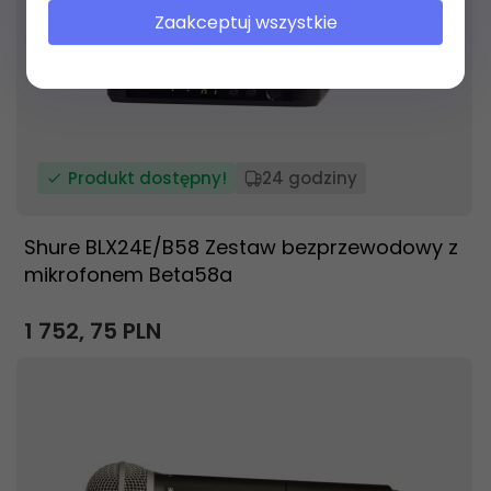
Zaakceptuj wszystkie
Produkt dostępny!
24 godziny
Shure BLX24E/B58 Zestaw bezprzewodowy z
mikrofonem Beta58a
1 752,
75
PLN