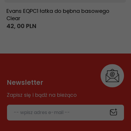
Evans EQPC1 łatka do bębna basowego
Clear
42,
00
PLN
Newsletter
Zapisz się i bądź na bieżąco
-- wpisz adres e-mail --