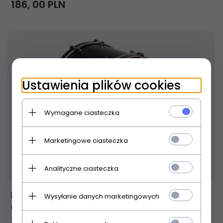
186,
00
PLN
Ustawienia plików cookies
Wymagane ciasteczka
Marketingowe ciasteczka
Produkt dostępny!
24 godziny
Analityczne ciasteczka
Evans BD22EMADCW naciąg do centrali
Wysyłanie danych marketingowych
uderzany 22"
350,
00
PLN