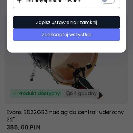
Reklamy spersonalizowane
Zapisz ustawienia i zamknij
Zaakceptuj wszystkie
Produkt dostępny!
24 godziny
Evans BD22GB3 naciąg do centrali uderzany
22"
385,
00
PLN