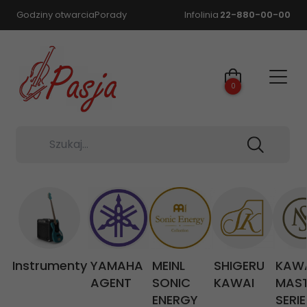
Godziny otwarcia
Porady
Infolinia
22-880-00-00
0
Szukaj...
Instrumenty
YAMAHA
MEINL
SHIGERU
KAW
AGENT
SONIC
KAWAI
MAS
ENERGY
SERIE