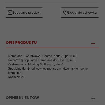
Zapytaj o produkt
Dodaj do schowka
OPIS PRODUKTU
Membrana 1-warstwowa, Coated, seria Super-Kick.
Najbardziej popularna membrana do Bass Drum`u.
Zastosowany "Floating Muffling System".
Specjalny tłumik od wewnętrznej strony, daje niskie i pełne
brzmienie.
Rozmiar: 22".
OPINIE KLIENTÓW