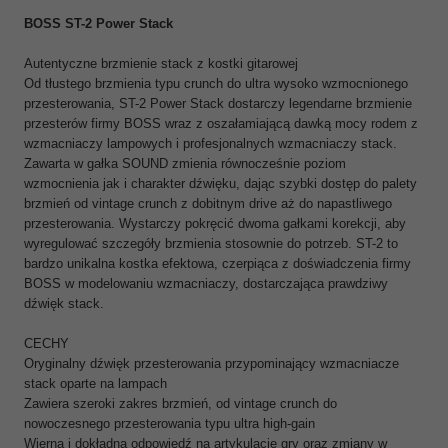
BOSS ST-2 Power Stack
Autentyczne brzmienie stack z kostki gitarowej
Od tłustego brzmienia typu crunch do ultra wysoko wzmocnionego
przesterowania, ST-2 Power Stack dostarczy legendarne brzmienie
przesterów firmy BOSS wraz z oszałamiającą dawką mocy rodem z
wzmacniaczy lampowych i profesjonalnych wzmacniaczy stack.
Zawarta w gałka SOUND zmienia równocześnie poziom
wzmocnienia jak i charakter dźwięku, dając szybki dostęp do palety
brzmień od vintage crunch z dobitnym drive aż do napastliwego
przesterowania. Wystarczy pokręcić dwoma gałkami korekcji, aby
wyregulować szczegóły brzmienia stosownie do potrzeb. ST-2 to
bardzo unikalna kostka efektowa, czerpiąca z doświadczenia firmy
BOSS w modelowaniu wzmacniaczy, dostarczająca prawdziwy
dźwięk stack.
CECHY
Oryginalny dźwięk przesterowania przypominający wzmacniacze
stack oparte na lampach
Zawiera szeroki zakres brzmień, od vintage crunch do
nowoczesnego przesterowania typu ultra high-gain
Wierna i dokładna odpowiedź na artykulację gry oraz zmiany w