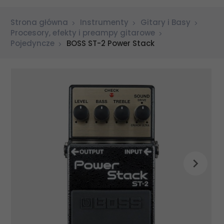
Strona główna
Instrumenty
Gitary i Basy
Procesory, efekty i preampy gitarowe
Pojedyncze
BOSS ST-2 Power Stack