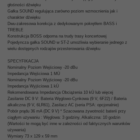
głośności dźwięku
Gałka SOUND regulująca zarówno poziom wzmocnienia jak i
charakter dźwięku
Dwu-zakresowa korekcja z dedykowanym pokrętłem BASS i
TREBLE
Konstrukcja BOSS odporna na trudy trasy koncertowej
Pojedyncza gałka SOUND w ST-2 umożliwia wybieranie jednego z
wielu dostępnych rodzajów przesterowania dźwięku
SPECYFIKACJA
Nominalny Poziom Wejściowy -20 dBu
Impedancja Wejściowa 1 MÙ
Nominalny Poziom Wyjściowy -20 dBu
Impedancja Wyjściowa 1 kÙ
Rekomendowana Impedancja Obciążenia 10 kÙ lub więcej
Zasilanie DC 9 V: Bateria Węglowo-Cynkowa (9 V, 6F22) / Bateria
alkaliczna (9 V, 6LR61), Zasilacz AC (seria PSA: opcjonalnie)
Pobór prądu 36 mA (DC 9 V) * Szacowana żywotność baterii przy
ciągłym używaniu : Węglowa: 3 godziny, Alkaliczna: 10 godzin
(Wartości te mogą być inne w zależności od faktycznych warunków
używania)
Wymiary 73 x 129 x 59 mm