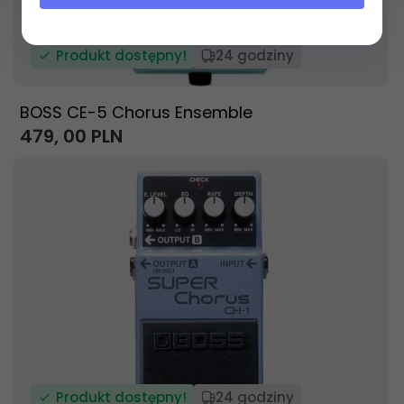
Produkt dostępny!
24 godziny
BOSS CE-5 Chorus Ensemble
479,
00
PLN
Produkt dostępny!
24 godziny