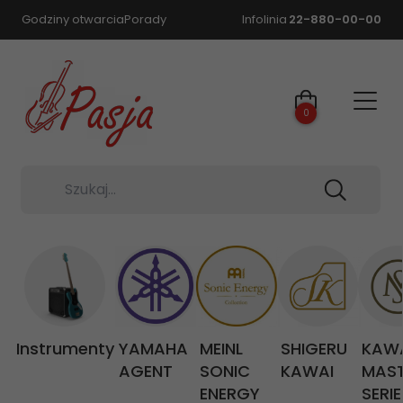
Godziny otwarcia
Porady
Infolinia
22-880-00-00
0
Szukaj...
Instrumenty
YAMAHA
MEINL
SHIGERU
KAW
AGENT
SONIC
KAWAI
MAS
ENERGY
SERIE