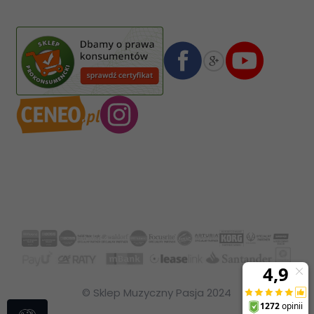
02-587
Warszawa
,
Polska
Numer konta bankowego mBank:
08 1140 2004 0000 3102 4903 0792
© Sklep Muzyczny Pasja 2024