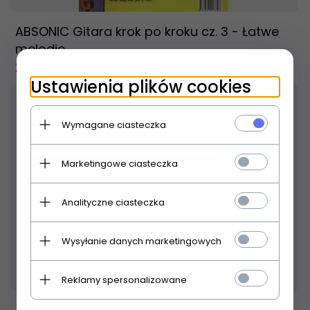
ABSONIC Gitara krok po kroku cz. 3 - Łatwe
melodie
25,
00
PLN
Ustawienia plików cookies
Wymagane ciasteczka
Marketingowe ciasteczka
Analityczne ciasteczka
Wysyłanie danych marketingowych
Produkt dostępny!
24 godziny
Reklamy spersonalizowane