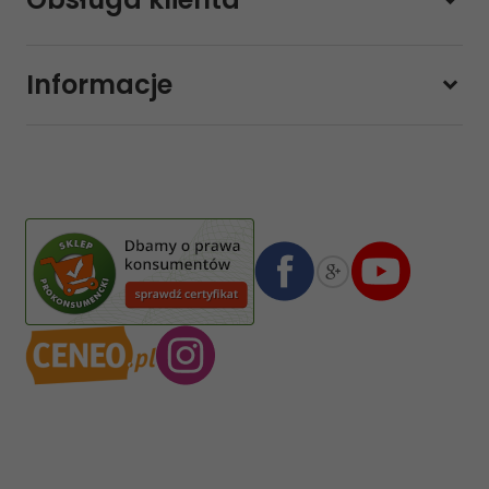
Pon-pt.
11:00 - 19:00
Sobota
10:00 - 14:00
Informacje
sklep@sklep-muzyczny.com.pl
Pasja Jolanta Zalewska
Wiktorska 7/11
02-587
Warszawa
,
Polska
Numer konta bankowego mBank:
08 1140 2004 0000 3102 4903 0792