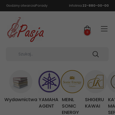
Godziny otwarcia
Porady
Infolinia
22-880-00-00
0
Szukaj...
Wydawnictwa
YAMAHA
MEINL
SHIGERU
KA
AGENT
SONIC
KAWAI
MA
ENERGY
SE