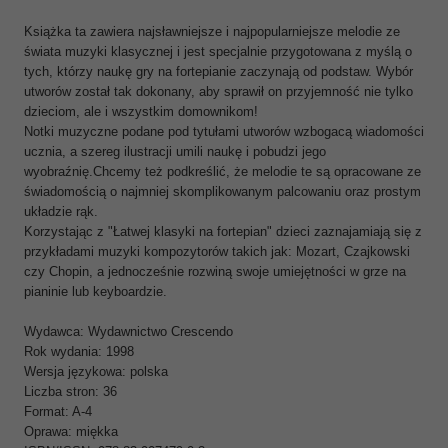
Książka ta zawiera najsławniejsze i najpopularniejsze melodie ze
świata muzyki klasycznej i jest specjalnie przygotowana z myślą o
tych, którzy naukę gry na fortepianie zaczynają od podstaw. Wybór
utworów został tak dokonany, aby sprawił on przyjemność nie tylko
dzieciom, ale i wszystkim domownikom!
Notki muzyczne podane pod tytułami utworów wzbogacą wiadomości
ucznia, a szereg ilustracji umili naukę i pobudzi jego
wyobraźnię.Chcemy też podkreślić, że melodie te są opracowane ze
świadomością o najmniej skomplikowanym palcowaniu oraz prostym
układzie rąk.
Korzystając z "Łatwej klasyki na fortepian" dzieci zaznajamiają się z
przykładami muzyki kompozytorów takich jak: Mozart, Czajkowski
czy Chopin, a jednocześnie rozwiną swoje umiejętności w grze na
pianinie lub keyboardzie.
Wydawca: Wydawnictwo Crescendo
Rok wydania: 1998
Wersja językowa: polska
Liczba stron: 36
Format: A-4
Oprawa: miękka