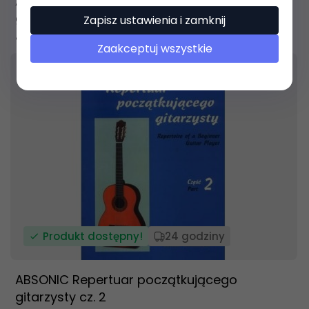
ABSONIC Repertuar początkującego
gitarzysty cz. 3
Zapisz ustawienia i zamknij
46,
00
PLN
Zaakceptuj wszystkie
Produkt dostępny!
24 godziny
ABSONIC Repertuar początkującego
gitarzysty cz. 2