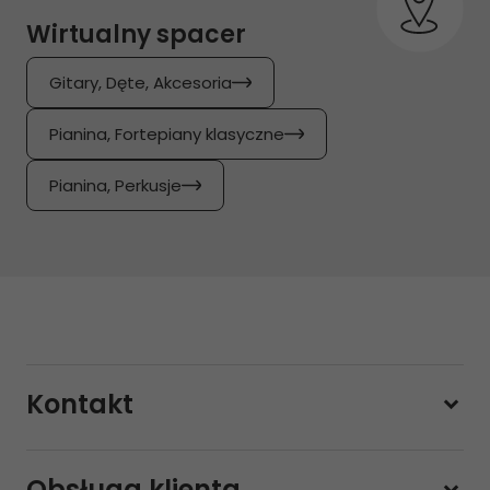
Wirtualny spacer
Gitary, Dęte, Akcesoria
Pianina, Fortepiany klasyczne
Pianina, Perkusje
Kontakt
228800000
Obsługa klienta