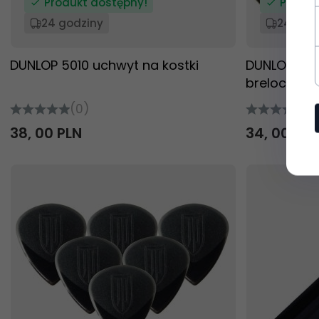
Produkt dostępny!
Produk
24 godziny
24 god
DUNLOP 5010 uchwyt na kostki
DUNLOP 520
breloczek
(0)
(0
38,
00
PLN
34,
00
PLN