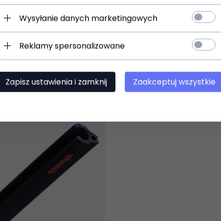
t dostępny!
Produkt dostępny!
ziny
24 godziny
Wysyłanie danych marketingowych
0 uchwyt na kostki
DUNLOP 5006J uchwyt na
Reklamy spersonalizowane
)
(0)
Zapisz ustawienia i zamknij
Zaakceptuj wszystkie
21,
00
PLN