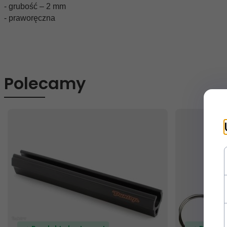
- grubość – 2 mm

- praworęczna
Polecamy