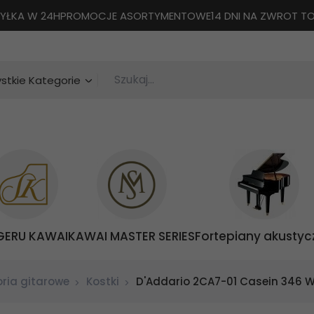
YŁKA W 24H
PROMOCJE ASORTYMENTOWE
14 DNI NA ZWROT 
Szukaj...
categories_searcher
stkie Kategorie
GERU KAWAI
KAWAI MASTER SERIES
Fortepiany akustyc
ria gitarowe
Kostki
D'Addario 2CA7-01 Casein 346 