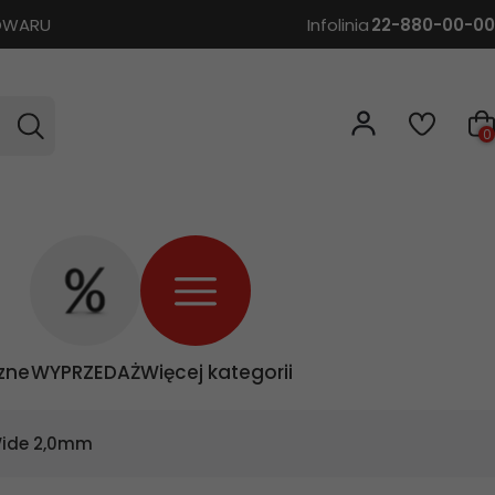
TOWARU
Infolinia
22-880-00-00
0
zne
WYPRZEDAŻ
Więcej kategorii
Wide 2,0mm