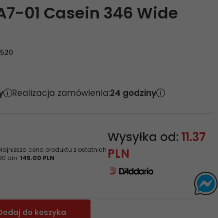
A7-01 Casein 346 Wide
2520
y
Realizacja zamówienia:
24 godziny
Wysyłka od:
11.37
Najniższa cena produktu z ostatnich
PLN
30 dni:
145.00 PLN
Dodaj do koszyka