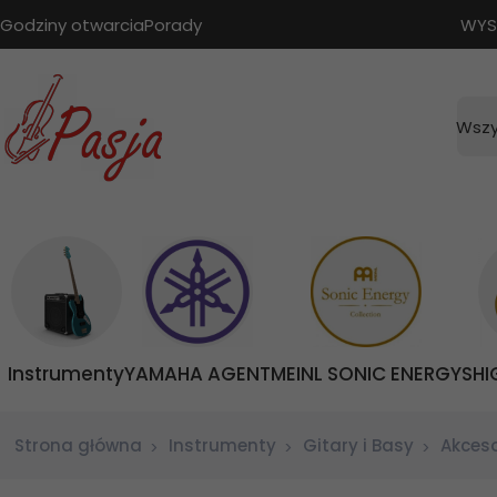
Godziny otwarcia
Porady
WYS
Wszy
Instrumenty
YAMAHA AGENT
MEINL SONIC ENERGY
SHI
Strona główna
Instrumenty
Gitary i Basy
Akceso