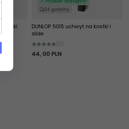
Produkt dostępny!
24 godziny
 kostki
DUNLOP 5015 uchwyt na kostki i
slide
(0)
44,
00
PLN