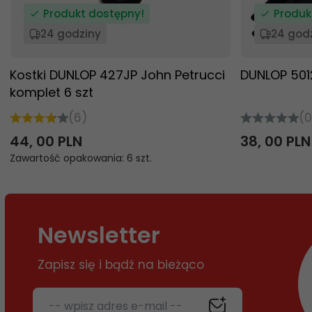
Produkt dostępny!
Produk
24 godziny
24 god
Kostki DUNLOP 427JP John Petrucci
DUNLOP 501
komplet 6 szt
(6)
(0
44,
00
PLN
38,
00
PLN
Zawartość opakowania: 6 szt.
Newsletter
Zapisz się i bądź na bieżąco
-- wpisz adres e-mail --