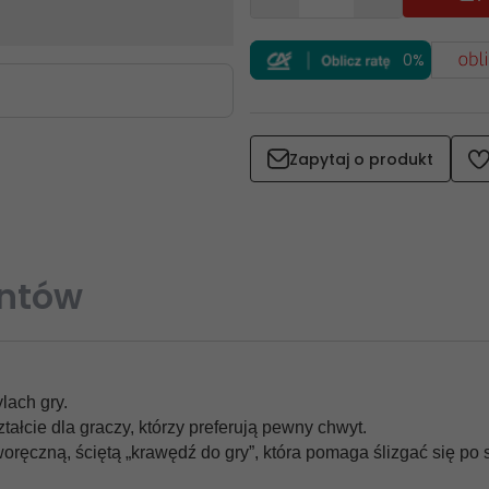
0%
Zapytaj o produkt
entów
ach gry. 
łcie dla graczy, którzy preferują pewny chwyt. 