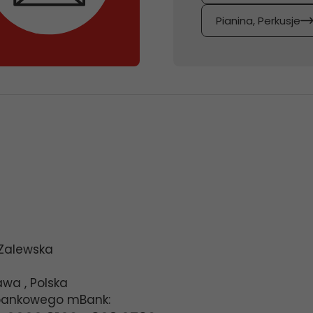
Pianina, Perkusje
 Zalewska
awa
,
Polska
bankowego mBank: