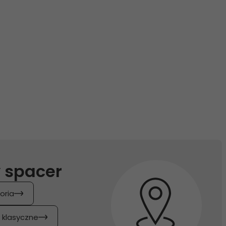
 spacer
oria
y klasyczne