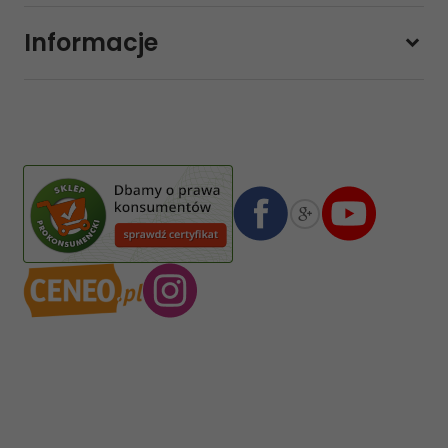
Sobota
10:00 - 14:00
Informacje
sklep@sklep-muzyczny.com.pl
Pasja Jolanta Zalewska
Wiktorska 7/11
02-587
Warszawa
,
Polska
Numer konta bankowego mBank:
08 1140 2004 0000 3102 4903 0792