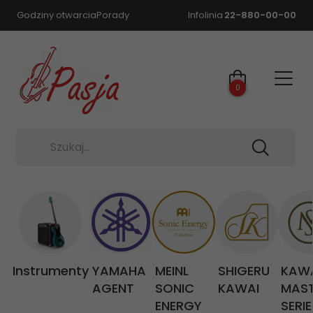
Godziny otwarcia
Porady
Infolinia
22-880-00-00
0
Szukaj...
Instrumenty
YAMAHA
MEINL
SHIGERU
KAW
AGENT
SONIC
KAWAI
MAS
ENERGY
SERIE