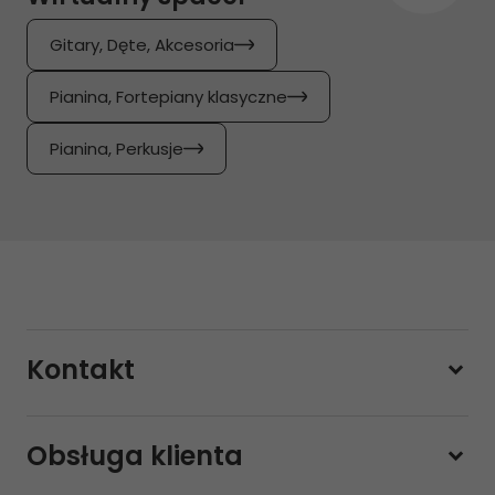
Gitary, Dęte, Akcesoria
Pianina, Fortepiany klasyczne
Pianina, Perkusje
Kontakt
228800000
Obsługa klienta
Pon-pt.
11:00 - 19:00