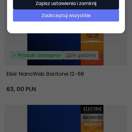
Zapisz ustawienia i zamknij
Zaakceptuj wszystkie
Produkt dostępny!
24 godziny
Elixir NanoWeb Baritone 12-68
63,
00
PLN