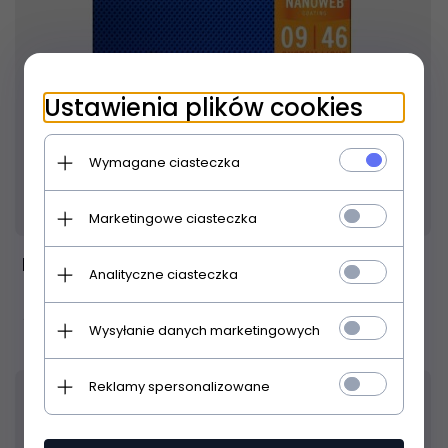
Ustawienia plików cookies
Wymagane ciasteczka
Produkt dostępny!
24 godziny
Marketingowe ciasteczka
Elixir NanoWeb Custom Light 9-46
Analityczne ciasteczka
55,
00
PLN
Wysyłanie danych marketingowych
Reklamy spersonalizowane