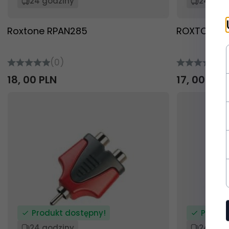
24 godziny
24 god
Roxtone RPAN285
ROXTONE R
(0)
(0
18,
00
PLN
17,
00
PLN
Produkt dostępny!
Produk
24 godziny
24 god