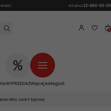
TOWARU
Infolinia
22-880-00-00
0
zne
WYPRZEDAŻ
Więcej kategorii
ereo Mini Jack F kątowy