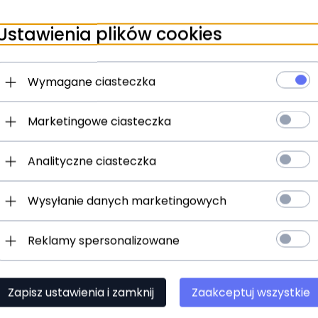
ziny
24 godziny
Ustawienia plików cookies
A3XFJM
ROXTONE RA3XFJF
Wymagane ciasteczka
)
(0)
25,
00
PLN
Marketingowe ciasteczka
Analityczne ciasteczka
Wysyłanie danych marketingowych
Reklamy spersonalizowane
Zapisz ustawienia i zamknij
Zaakceptuj wszystkie
t dostępny!
ziny