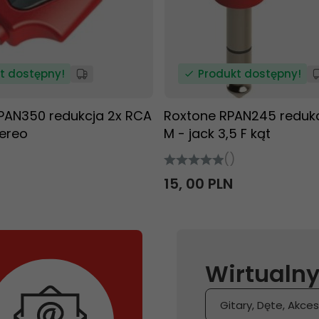
t dostępny!
Produkt dostępny!
AN350 redukcja 2x RCA
Roxtone RPAN245 redukcj
tereo
M - jack 3,5 F kąt
()
15,
00
PLN
Wirtualny
Gitary, Dęte, Akces