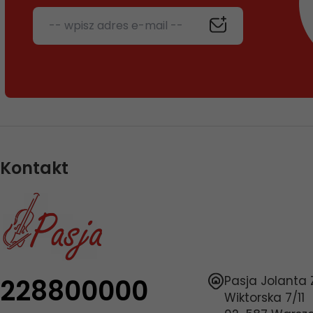
-- wpisz adres e-mail --
Kontakt
228800000
Pasja Jolanta
Wiktorska 7/11