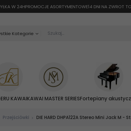
YŁKA W 24H
PROMOCJE ASORTYMENTOWE
14 DNI NA ZWROT 
Szukaj...
categories_searcher
stkie Kategorie
GERU KAWAI
KAWAI MASTER SERIES
Fortepiany akustyc
Przejściówki
DIE HARD DHPA122A Stereo Mini Jack M - St