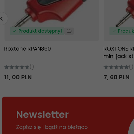
Produkt dostępny!
Produk
Roxtone RPAN360
ROXTONE RP
mini jack s
()
()
11,
00
PLN
7,
60
PLN
Newsletter
Zapisz się i bądź na bieżąco