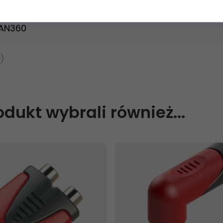
PAN360
)
rodukt wybrali również...