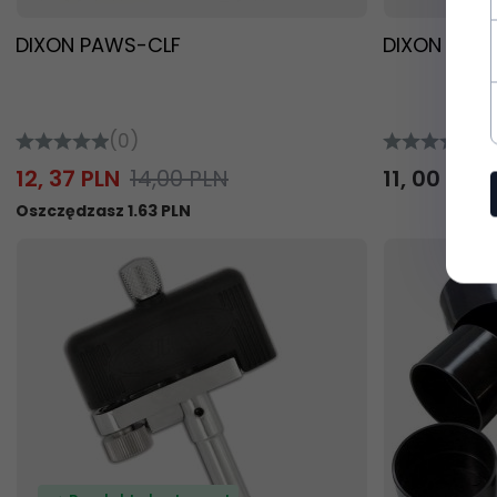
DIXON PAWS-CLF
DIXON PA
(0)
(0
12,
37
PLN
14,00 PLN
11,
00
PLN
Oszczędzasz 1.63 PLN