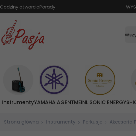
Godziny otwarcia
Porady
WYS
Wszy
Instrumenty
YAMAHA AGENT
MEINL SONIC ENERGY
SHI
Strona główna
Instrumenty
Perkusje
Akcesoria 