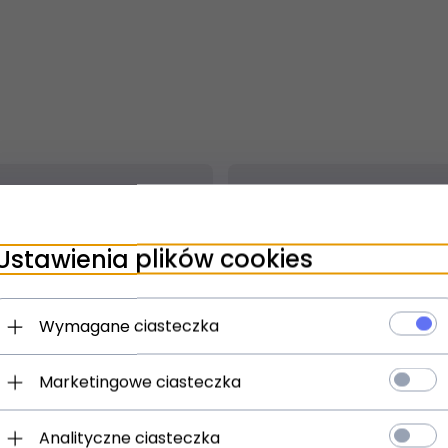
Ustawienia plików cookies
Wymagane ciasteczka
Marketingowe ciasteczka
t dostępny!
24 godzin
Produkt dostępny!
Analityczne ciasteczka