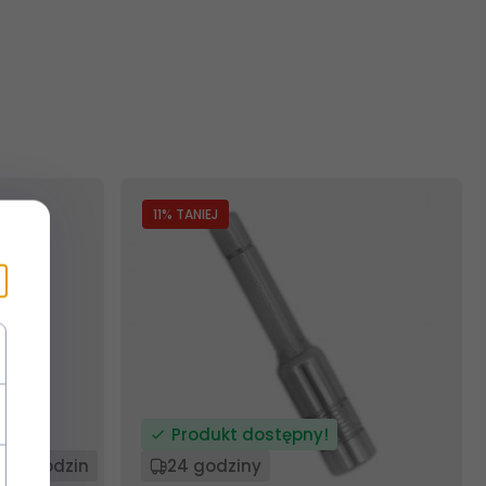
11
% TANIEJ
Produkt dostępny!
24 godzin
24 godziny