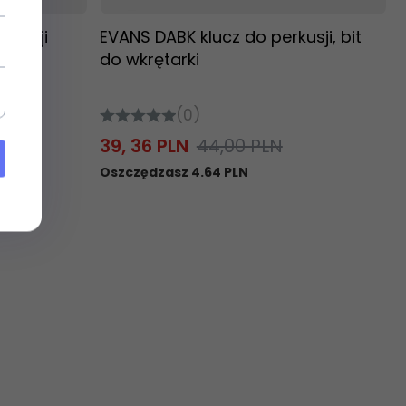
rkusji
EVANS DABK klucz do perkusji, bit
do wkrętarki
(0)
39,
36
PLN
44,00 PLN
Oszczędzasz 4.64 PLN