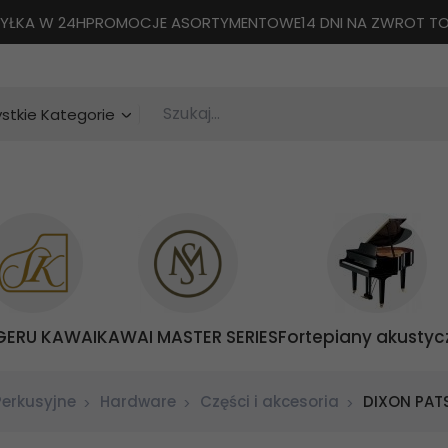
YŁKA W 24H
PROMOCJE ASORTYMENTOWE
14 DNI NA ZWROT 
Szukaj...
categories_searcher
stkie Kategorie
GERU KAWAI
KAWAI MASTER SERIES
Fortepiany akustyc
Perkusyjne
Hardware
Części i akcesoria
DIXON PAT