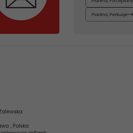
Pianina, Fortepian
Pianina, Perkusje
 Zalewska
awa
,
Polska