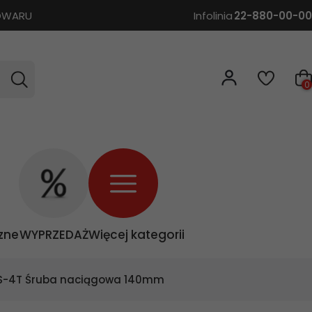
TOWARU
Infolinia
22-880-00-00
0
zne
WYPRZEDAŻ
Więcej kategorii
S-4T Śruba naciągowa 140mm