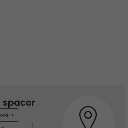
 spacer
oria