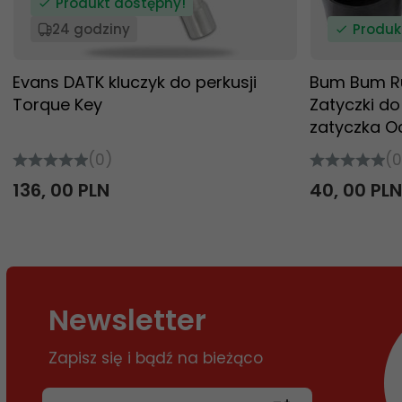
Produkt dostępny!
24 godziny
Produk
Evans DATK kluczyk do perkusji
Bum Bum Ru
Torque Key
Zatyczki do
zatyczka O
(0)
(0
136,
00
PLN
40,
00
PLN
Newsletter
Zapisz się i bądź na bieżąco