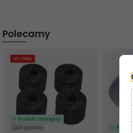
Polecamy
12
% TANIEJ
Produkt dostępny!
24 godziny
Produk