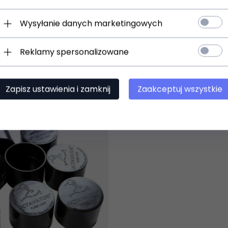
WS-MCW
Evans DADK Kluczyk do pe
Wysyłanie danych marketingowych
Reklamy spersonalizowane
)
(0)
69,
00
PLN
Zapisz ustawienia i zamknij
Zaakceptuj wszystkie