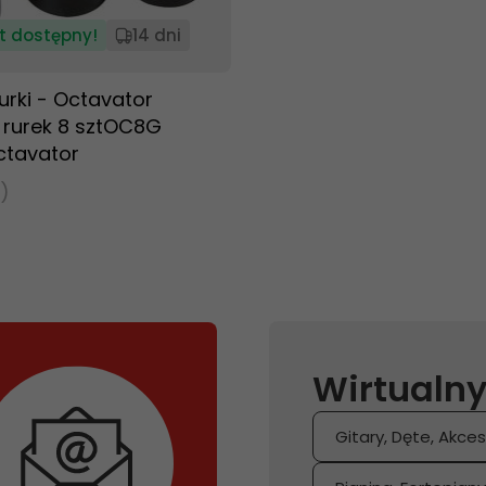
t dostępny!
14 dni
rki - Octavator
 rurek 8 sztOC8G
ctavator
)
Wirtualny
Gitary, Dęte, Akces