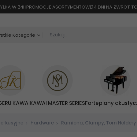
YŁKA W 24H
PROMOCJE ASORTYMENTOWE
14 DNI NA ZWROT 
Szukaj...
categories_searcher
stkie Kategorie
GERU KAWAI
KAWAI MASTER SERIES
Fortepiany akustyc
Perkusyjne
Hardware
Ramiona, Clampy, Tom Holdery