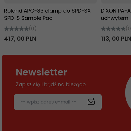
Roland APC-33 clamp do SPD-SX
DIXON PA-A
SPD-S Sample Pad
uchwytem
(0)
(0
417,
00
PLN
113,
00
PL
Newsletter
Zapisz się i bądź na bieżąco
-- wpisz adres e-mail --