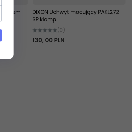
chwytem
DIXON Uchwyt mocujący PAKL272
SP klamp
(0)
130,
00
PLN