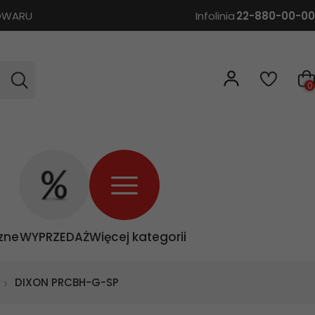
TOWARU
Infolinia
22-880-00-00
0
zne
WYPRZEDAŻ
Więcej kategorii
DIXON PRCBH-G-SP