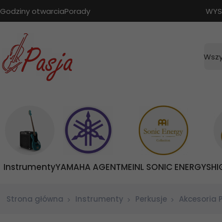
Godziny otwarcia
Porady
WYS
Wszy
Instrumenty
YAMAHA AGENT
MEINL SONIC ENERGY
SHI
Strona główna
Instrumenty
Perkusje
Akcesoria 