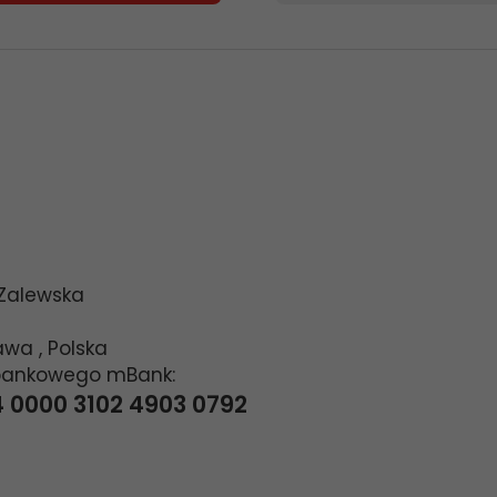
 Zalewska
awa
,
Polska
bankowego mBank:
4 0000 3102 4903 0792