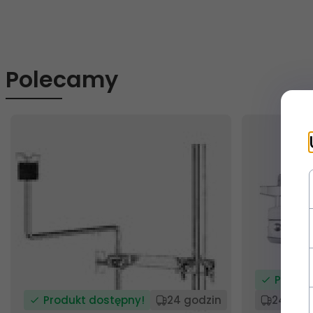
Polecamy
Produk
Produkt dostępny!
24 godzin
24 god