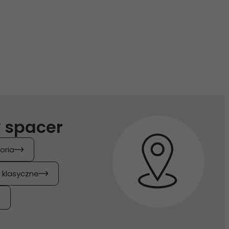
 spacer
oria
y klasyczne