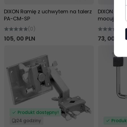
DIXON Ramię z uchwytem na talerz
DIXON PAKL
PA-CM-SP
mocujący 
(0)
(0
105,
00
PLN
73,
00
PLN
Produkt dostępny!
24 godziny
Produk