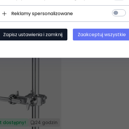
257-SP Uchwyt
DIXON Ramię proste z u
Reklamy spersonalizowane
regulowany
PYH-C-SP
)
(0)
Zapisz ustawienia i zamknij
Zaakceptuj wszystkie
124,
00
PLN
t dostępny!
24 godzin