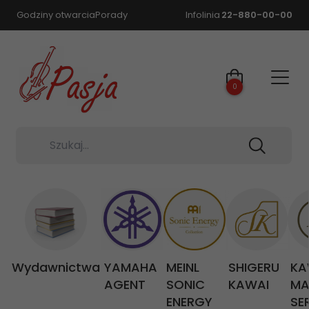
Godziny otwarcia
Porady
Infolinia
22-880-00-00
0
Szukaj...
Wydawnictwa
YAMAHA
MEINL
SHIGERU
KA
AGENT
SONIC
KAWAI
MA
ENERGY
SE