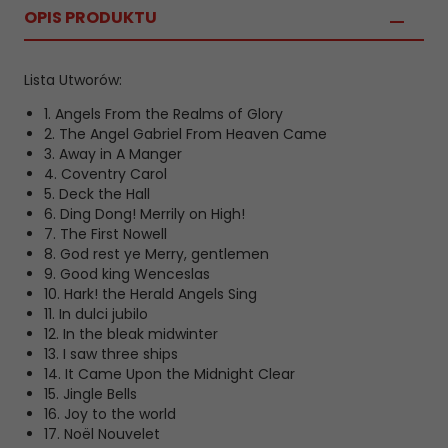
OPIS PRODUKTU
Lista Utworów:
1. Angels From the Realms of Glory
2. The Angel Gabriel From Heaven Came
3. Away in A Manger
4. Coventry Carol
5. Deck the Hall
6. Ding Dong! Merrily on High!
7. The First Nowell
8. God rest ye Merry, gentlemen
9. Good king Wenceslas
10. Hark! the Herald Angels Sing
11. In dulci jubilo
12. In the bleak midwinter
13. I saw three ships
14. It Came Upon the Midnight Clear
15. Jingle Bells
16. Joy to the world
17. Noël Nouvelet