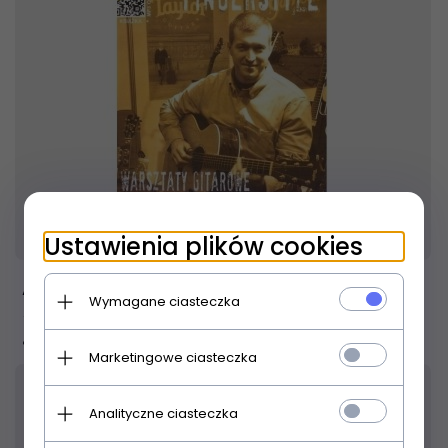
Produkt dostępny!
24 godzin
Ustawienia plików cookies
ABSONIC Fingerstyle - Warsztaty gitarowe
Wymagane ciasteczka
50 ćwiczeń na gitarę solo
45,
00
PLN
Marketingowe ciasteczka
Analityczne ciasteczka