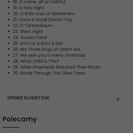
18. O come, all ye faithful
19. O holy night
20. O little town of Bethlehem
21. Once in Royal David’s City
22. O Tannenbaum
23. Silent night
24. Sussex Carol
25. Unto Us Is Born A Son
26. We Three Kings of Orient Are
27. We wish you a merry christmas
28. What Child is This?
29. While Shepherds Watched Their Flocks
30. Winds Through The Olive Trees
OPINIE KLIENTÓW
Polecamy