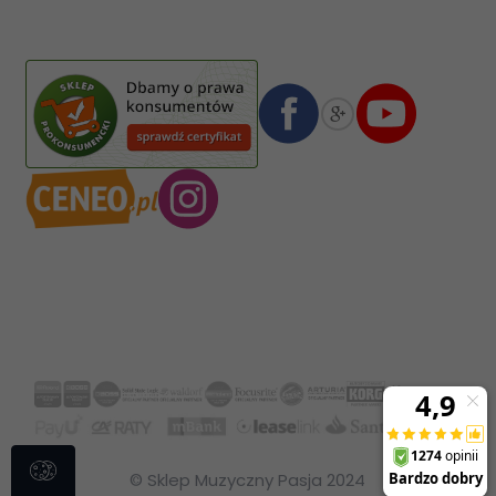
02-587
Warszawa
,
Polska
Numer konta bankowego mBank:
08 1140 2004 0000 3102 4903 0792
© Sklep Muzyczny Pasja 2024