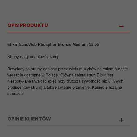
OPIS PRODUKTU
Elixir NanoWeb Phosphor Bronze Medium 13-56
Struny do gitary akustycznej
Rewelacyjne struny cenione przez wielu muzyków na całym świecie
wreszcie dostępne w Polsce. Główną zaletą strun Elixir jest
niespotykana trwałość (pięć razy dłuższa żywotność niż u innych
producentów strun!) a także świetne brzmienie. Koniec z rdzą na
strunach!
OPINIE KLIENTÓW