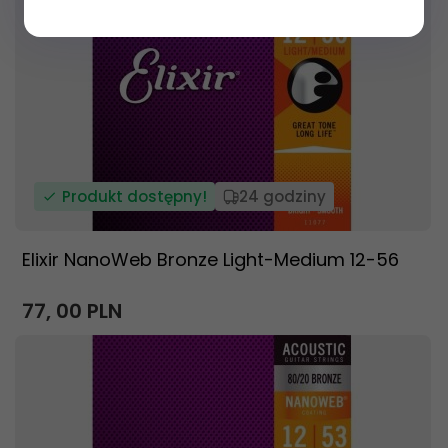
Produkt dostępny!
24 godziny
Elixir NanoWeb Bronze Light-Medium 12-56
77,
00
PLN