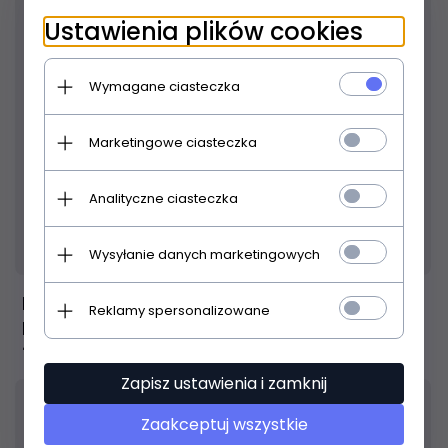
Ustawienia plików cookies
Wymagane ciasteczka
Marketingowe ciasteczka
Analityczne ciasteczka
Produkt dostępny!
24 godziny
Wysyłanie danych marketingowych
Elixir NanoWeb Phosphor Bronze Custom
Reklamy spersonalizowane
Light 11-52
77,
00
PLN
Zapisz ustawienia i zamknij
Zaakceptuj wszystkie