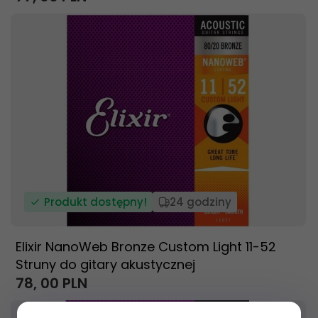
Produkt dostępny!
24 godziny
Elixir NanoWeb Bronze Custom Light 11-52
Struny do gitary akustycznej
78,
00
PLN