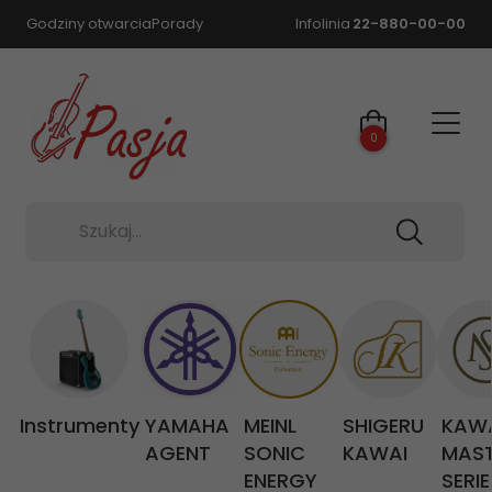
Godziny otwarcia
Porady
Infolinia
22-880-00-00
0
Szukaj...
Instrumenty
YAMAHA
MEINL
SHIGERU
KAW
AGENT
SONIC
KAWAI
MAS
ENERGY
SERIE