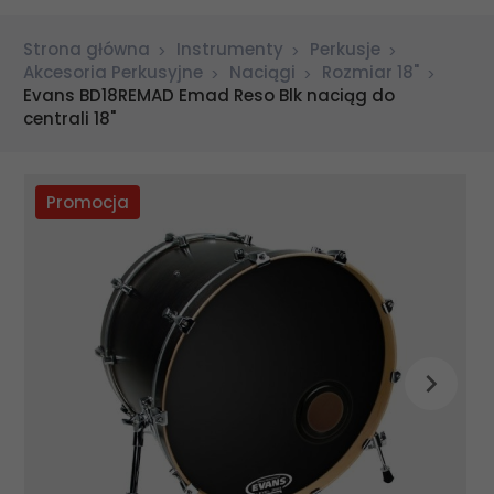
Strona główna
Instrumenty
Perkusje
Akcesoria Perkusyjne
Naciągi
Rozmiar 18"
Evans BD18REMAD Emad Reso Blk naciąg do
centrali 18"
Promocja