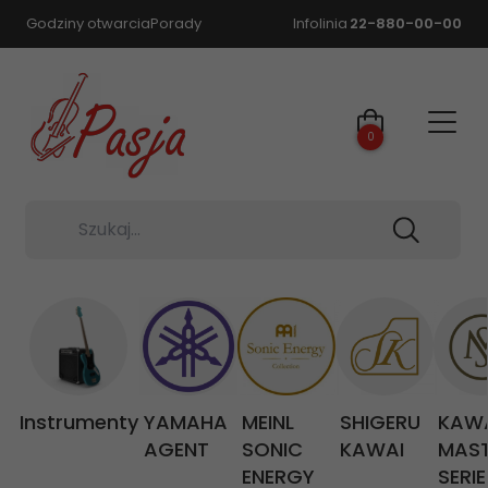
Godziny otwarcia
Porady
Infolinia
22-880-00-00
0
Szukaj...
Instrumenty
YAMAHA
MEINL
SHIGERU
KAW
AGENT
SONIC
KAWAI
MAS
ENERGY
SERIE