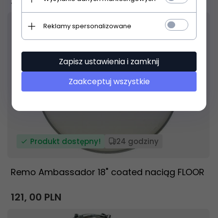
239,
00
PLN
Reklamy spersonalizowane
Zapisz ustawienia i zamknij
Zaakceptuj wszystkie
Produkt dostępny!
24 godziny
Remo Ambassador 18" coated naciąg FLOOR
121,
00
PLN