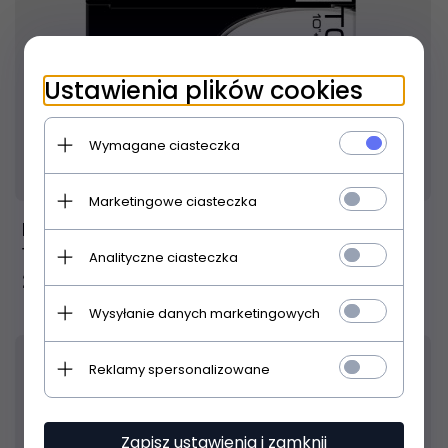
Ustawienia plików cookies
Wymagane ciasteczka
Produkt dostępny!
24 godziny
Marketingowe ciasteczka
Evans ETP-G2CTD-F zestaw naciągów G2 10
12 14
Analityczne ciasteczka
259,
00
PLN
Wysyłanie danych marketingowych
Reklamy spersonalizowane
Zapisz ustawienia i zamknij