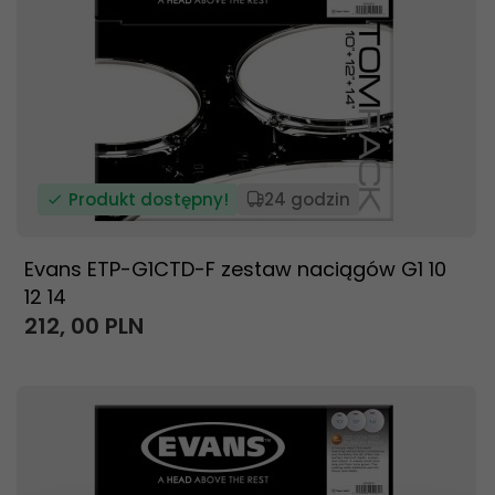
Produkt dostępny!
24 godzin
Evans ETP-G1CTD-F zestaw naciągów G1 10
12 14
212,
00
PLN