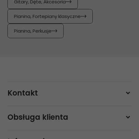
Gitary, Dęte, Akcesoria
Pianina, Fortepiany klasyczne
Pianina, Perkusje
Kontakt
228800000
Obsługa klienta
Pon-pt.
11:00 - 19:00
Sobota
10:00 - 14:00