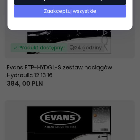
Zaakceptuj wszystkie
Produkt dostępny!
24 godziny
Evans ETP-HYDGL-S zestaw naciągów
Hydraulic 12 13 16
384,
00
PLN