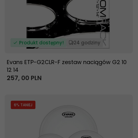
Produkt dostępny!
24 godziny
Evans ETP-G2CLR-F zestaw naciągów G2 10
12 14
257,
00
PLN
6
% TANIEJ