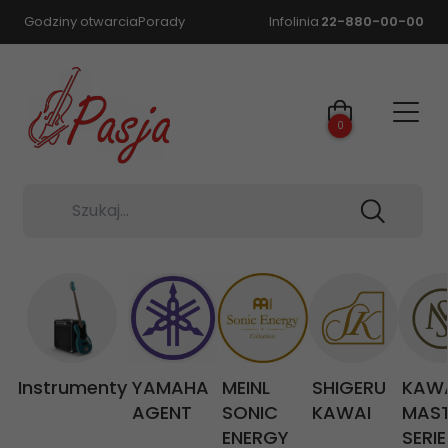
Godziny otwarcia
Porady
Infolinia
22-880-00-00
0
Szukaj...
Instrumenty
YAMAHA
MEINL
SHIGERU
KAW
AGENT
SONIC
KAWAI
MAS
ENERGY
SERIE