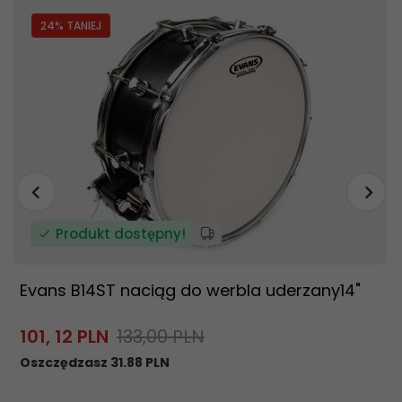
24
% TANIEJ
Produkt dostępny!
Evans B14ST naciąg do werbla uderzany14"
101,
12
PLN
133,00 PLN
Oszczędzasz 31.88 PLN