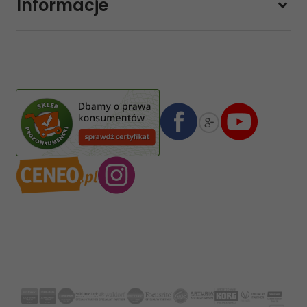
Informacje
sklep@sklep-muzyczny.com.pl
Pasja Jolanta Zalewska
Wiktorska 7/11
02-587
Warszawa
,
Polska
Numer konta bankowego mBank:
08 1140 2004 0000 3102 4903 0792