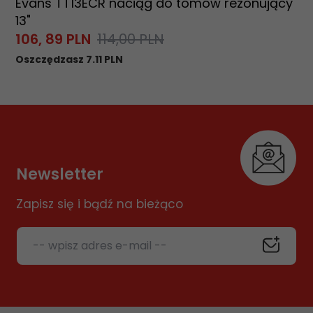
Evans TT13ECR naciąg do tomów rezonujący
13"
106,
89
PLN
114,00 PLN
Oszczędzasz 7.11 PLN
Newsletter
Zapisz się i bądź na bieżąco
-- wpisz adres e-mail --