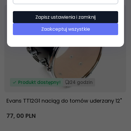
Zapisz ustawienia i zamknij
Zaakceptuj wszystkie
Produkt dostępny!
24 godzin
Evans TT12G1 naciąg do tomów uderzany 12"
77,
00
PLN