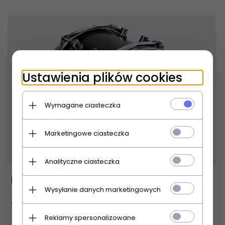
Ustawienia plików cookies
Wymagane ciasteczka
Marketingowe ciasteczka
Produkt dostępny!
24 godzin
Analityczne ciasteczka
Evans B12G2 naciąg do tomów uderzany 12"
Wysyłanie danych marketingowych
79,
00
PLN
Reklamy spersonalizowane