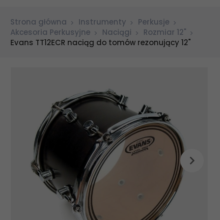
Strona główna
Instrumenty
Perkusje
Akcesoria Perkusyjne
Naciągi
Rozmiar 12"
Evans TT12ECR naciąg do tomów rezonujący 12"