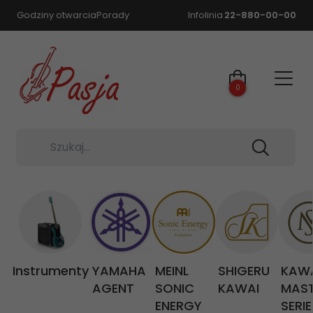
Godziny otwarcia
Porady
Infolinia
22-880-00-00
0
Szukaj...
Instrumenty
YAMAHA
MEINL
SHIGERU
KAW
AGENT
SONIC
KAWAI
MAS
ENERGY
SERIE