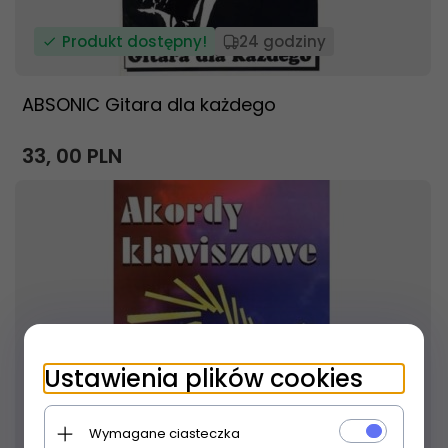
Produkt dostępny!
24 godziny
ABSONIC Gitara dla każdego
33,
00
PLN
Ustawienia plików cookies
Wymagane ciasteczka
Produkt dostępny!
24 godziny