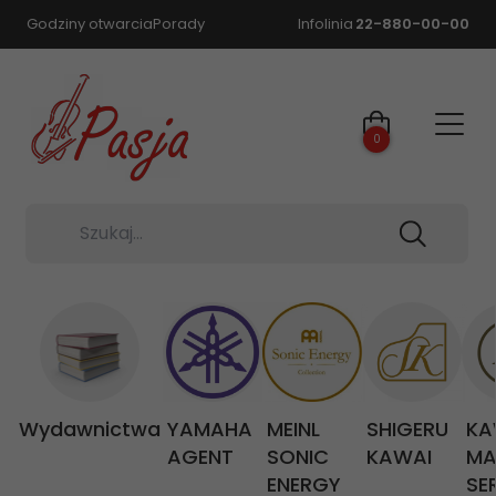
Godziny otwarcia
Porady
Infolinia
22-880-00-00
0
Szukaj...
Wydawnictwa
YAMAHA
MEINL
SHIGERU
KA
AGENT
SONIC
KAWAI
MA
ENERGY
SE