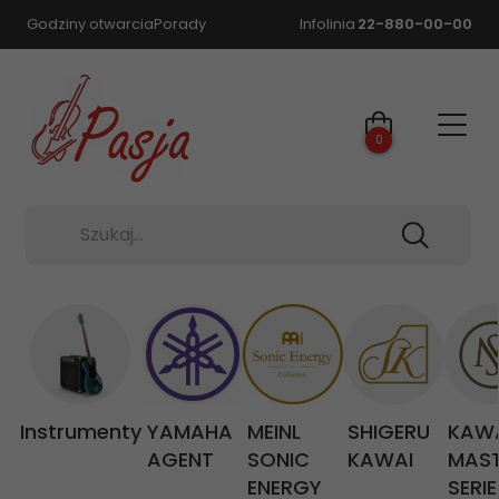
Godziny otwarcia
Porady
Infolinia
22-880-00-00
0
Szukaj...
Instrumenty
YAMAHA
MEINL
SHIGERU
KAW
AGENT
SONIC
KAWAI
MAS
ENERGY
SERIE