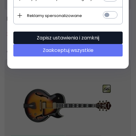
Wyprzedaż
Reklamy spersonalizowane
ESP LTD PS-1000 BS
3 699,
00
PLN
Zapisz ustawienia i zamknij
4490,00 PLN
Zaakceptuj wszystkie
Oszczędzasz 791.00 PLN