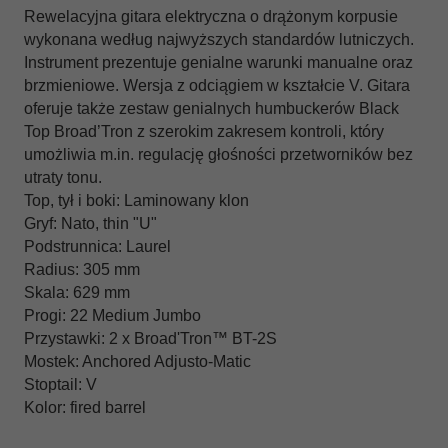
Rewelacyjna gitara elektryczna o drążonym korpusie
wykonana według najwyższych standardów lutniczych.
Instrument prezentuje genialne warunki manualne oraz
brzmieniowe. Wersja z odciągiem w kształcie V. Gitara
oferuje także zestaw genialnych humbuckerów Black
Top Broad’Tron z szerokim zakresem kontroli, który
umożliwia m.in. regulację głośności przetworników bez
utraty tonu.
Top, tył i boki: Laminowany klon
Gryf: Nato, thin "U"
Podstrunnica: Laurel
Radius: 305 mm
Skala: 629 mm
Progi: 22 Medium Jumbo
Przystawki: 2 x Broad'Tron™ BT-2S
Mostek: Anchored Adjusto-Matic
Stoptail: V
Kolor: fired barrel