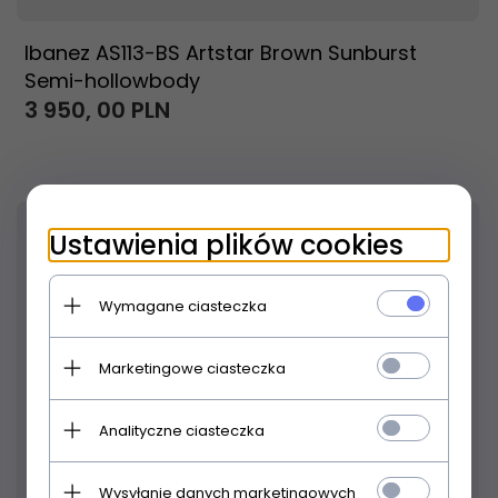
Ibanez AS113-BS Artstar Brown Sunburst
Semi-hollowbody
3 950,
00
PLN
Ustawienia plików cookies
Wymagane ciasteczka
Marketingowe ciasteczka
Analityczne ciasteczka
Wysyłanie danych marketingowych
Produkt dostępny!
24 godziny