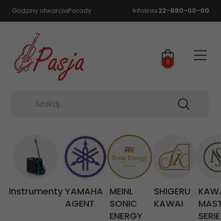
Godziny otwarcia
Porady
Infolinia
22-880-00-00
0
Szukaj...
Instrumenty
YAMAHA
MEINL
SHIGERU
KAW
AGENT
SONIC
KAWAI
MAS
ENERGY
SERIE