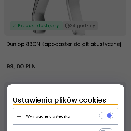
Produkt dostępny!
24 godziny
Dunlop 83CN Kapodaster do git akustycznej
99,
00
PLN
Ustawienia plików cookies
Wymagane ciasteczka