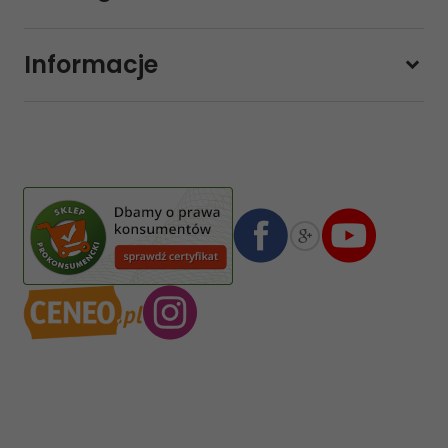
Pon-pt.
11:00 - 19:00
Sobota
10:00 - 14:00
Informacje
sklep@sklep-muzyczny.com.pl
Pasja Jolanta Zalewska
Wiktorska 7/11
02-587
Warszawa
,
Polska
Numer konta bankowego mBank:
08 1140 2004 0000 3102 4903 0792