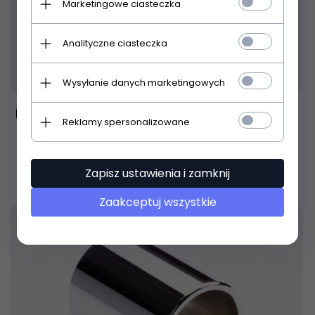
Marketingowe ciasteczka
Analityczne ciasteczka
Produkt dostępny!
24 godziny
Wysyłanie danych marketingowych
Dunlop 202 Slide szklany 18 x 22 x 69 mm
Reklamy spersonalizowane
54,
00
PLN
Zapisz ustawienia i zamknij
Zaakceptuj wszystkie