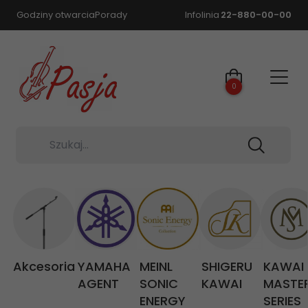
Godziny otwarcia
Porady
Infolinia
22-880-00-00
0
Szukaj...
Akcesoria
YAMAHA
MEINL
SHIGERU
KAWAI
AGENT
SONIC
KAWAI
MASTE
ENERGY
SERIES