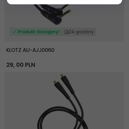
Produkt dostępny!
24 godziny
KLOTZ AU-AJJ0060
29,
00
PLN