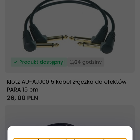
Produkt dostępny!
24 godziny
Klotz AU-AJJ0015 kabel złączka do efektów
PARA 15 cm
26,
00
PLN