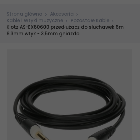
Strona główna
Akcesoria
Kable i Wtyki muzyczne
Pozostałe Kable
Klotz AS-EX60600 przedłużacz do słuchawek 6m
6,3mm wtyk - 3,5mm gniazdo