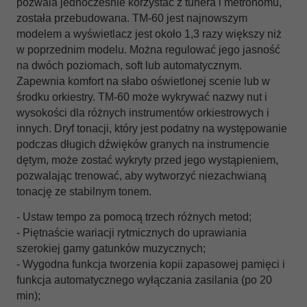
pozwala jednocześnie korzystać z tunera i metronomu,
została przebudowana. TM-60 jest najnowszym
modelem a wyświetlacz jest około 1,3 razy większy niż
w poprzednim modelu. Można regulować jego jasność
na dwóch poziomach, soft lub automatycznym.
Zapewnia komfort na słabo oświetlonej scenie lub w
środku orkiestry. TM-60 może wykrywać nazwy nut i
wysokości dla różnych instrumentów orkiestrowych i
innych. Dryf tonacji, który jest podatny na występowanie
podczas długich dźwięków granych na instrumencie
dętym, może zostać wykryty przed jego wystąpieniem,
pozwalając trenować, aby wytworzyć niezachwianą
tonację ze stabilnym tonem.
- Ustaw tempo za pomocą trzech różnych metod;
- Piętnaście wariacji rytmicznych do uprawiania
szerokiej gamy gatunków muzycznych;
- Wygodna funkcja tworzenia kopii zapasowej pamięci i
funkcja automatycznego wyłączania zasilania (po 20
min);