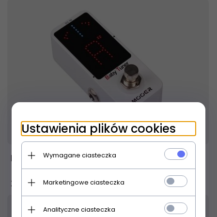
Ustawienia plików cookies
Produkt dostępny!
24 godziny
Wymagane ciasteczka
Mooer Baby Tuner
240,
00
PLN
Marketingowe ciasteczka
Analityczne ciasteczka