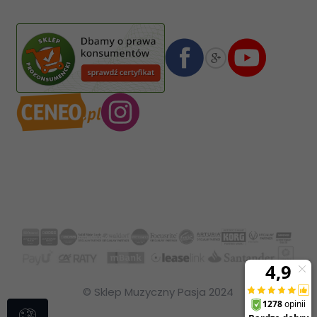
Numer konta bankowego mBank:
08 1140 2004 0000 3102 4903 0792
© Sklep Muzyczny Pasja 2024