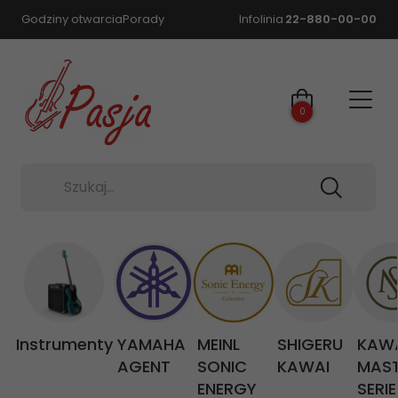
Godziny otwarcia
Porady
Infolinia
22-880-00-00
0
Szukaj...
Instrumenty
YAMAHA
MEINL
SHIGERU
KAW
AGENT
SONIC
KAWAI
MAS
ENERGY
SERIE