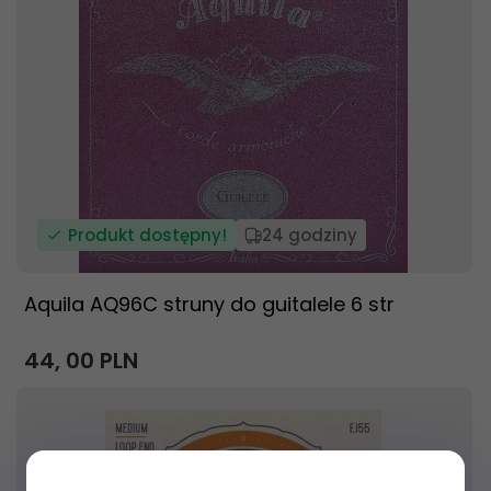
Produkt dostępny!
24 godziny
Aquila AQ96C struny do guitalele 6 str
44,
00
PLN