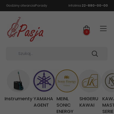
Godziny otwarcia
Porady
Infolinia
22-880-00-00
0
Szukaj...
Instrumenty
YAMAHA
MEINL
SHIGERU
KAW
AGENT
SONIC
KAWAI
MAS
ENERGY
SERIE