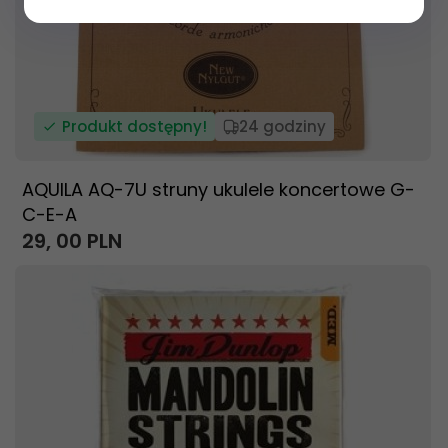
Produkt dostępny!
24 godziny
AQUILA AQ-7U struny ukulele koncertowe G-
C-E-A
29,
00
PLN