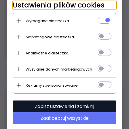
Ustawienia plików cookies
Wymagane ciasteczka
Marketingowe ciasteczka
Produkt dostępny!
24 godziny
Analityczne ciasteczka
D'Addario EJ55 - 5-String Banjo Phosphor
Wysyłanie danych marketingowych
Bronze 10-23
29,
00
PLN
Reklamy spersonalizowane
Zapisz ustawienia i zamknij
Zaakceptuj wszystkie