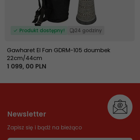
Produkt dostępny!
24 godziny
Gawharet El Fan GDRM-105 doumbek
22cm/44cm
1 099,
00
PLN
Newsletter
Zapisz się i bądź na bieżąco