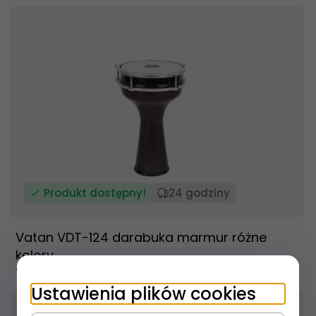
Produkt dostępny!
24 godziny
Vatan VDT-124 darabuka marmur różne
kolory
189,
00
PLN
Ustawienia plików cookies