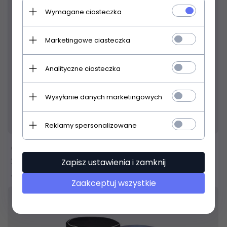
Wymagane ciasteczka
Marketingowe ciasteczka
Analityczne ciasteczka
Wysyłanie danych marketingowych
Produkt dostępny!
24 godziny
Reklamy spersonalizowane
Gawharet El Fan GDR-102S doumbek
22cm/44cm Egipt
Zapisz ustawienia i zamknij
479,
00
PLN
Zaakceptuj wszystkie