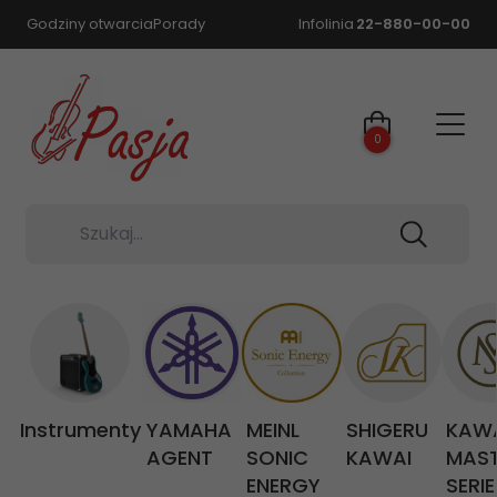
Godziny otwarcia
Porady
Infolinia
22-880-00-00
0
Szukaj...
Instrumenty
YAMAHA
MEINL
SHIGERU
KAW
AGENT
SONIC
KAWAI
MAS
ENERGY
SERIE