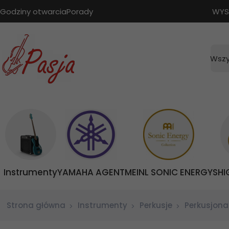
Godziny otwarcia
Porady
WYS
Wszy
Instrumenty
YAMAHA AGENT
MEINL SONIC ENERGY
SHI
Strona główna
Instrumenty
Perkusje
Perkusjona