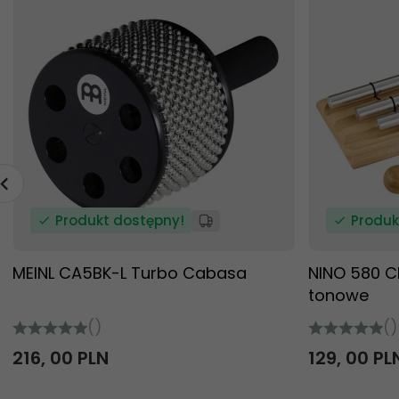
Produkt dostępny!
Produk
MEINL CA5BK-L Turbo Cabasa
NINO 580 C
tonowe
()
()
216,
00
PLN
129,
00
PL