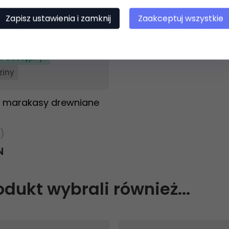
Zapisz ustawienia i zamknij
Zaakceptuj wszystkie
t dostępny!
ziny
K marakasy drewniane
)
N
rodukt wybrali również...