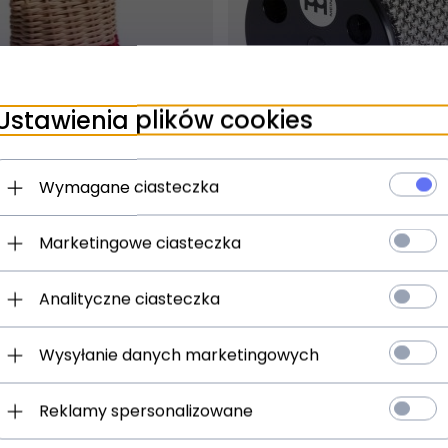
Ustawienia plików cookies
t dostępny!
Produkt dostępny!
ziny
24 godziny
Wymagane ciasteczka
 Caxixis/Ganza
MEINL CA5BK-L Turbo C
Marketingowe ciasteczka
)
(0)
216,
00
PLN
Analityczne ciasteczka
Wysyłanie danych marketingowych
Reklamy spersonalizowane