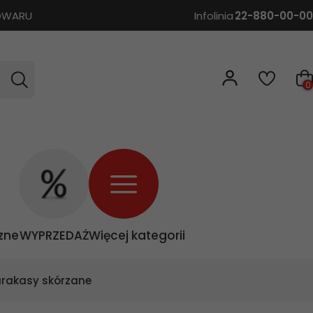
TOWARU
Infolinia
22-880-00-00
0
zne
WYPRZEDAŻ
Więcej kategorii
rakasy skórzane