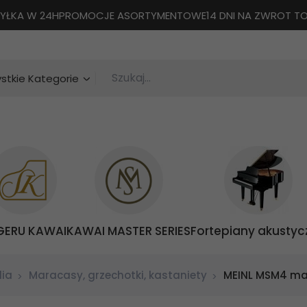
YŁKA W 24H
PROMOCJE ASORTYMENTOWE
14 DNI NA ZWROT 
Szukaj...
categories_searcher
stkie Kategorie
GERU KAWAI
KAWAI MASTER SERIES
Fortepiany akustyc
lia
Maracasy, grzechotki, kastaniety
MEINL MSM4 ma