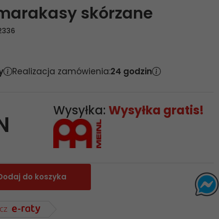
marakasy skórzane
2336
y
Realizacja zamówienia:
24 godzin
Wysyłka:
Wysyłka gratis!
N
Dodaj do koszyka