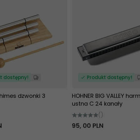
t dostępny!
Produkt dostępny!
himes dzwonki 3
HOHNER BIG VALLEY harm
ustna C 24 kanały
()
N
95,
00
PLN