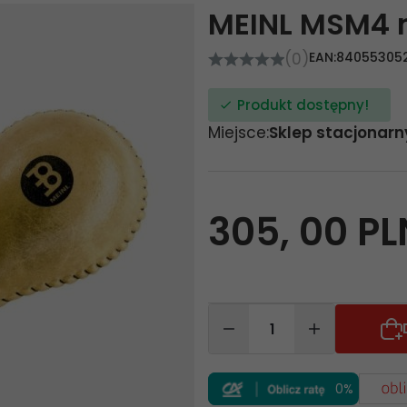
MEINL MSM4 
(0)
EAN:
84055305
Produkt dostępny!
Miejsce:
Sklep stacjonarn
305,
00
PL
0%