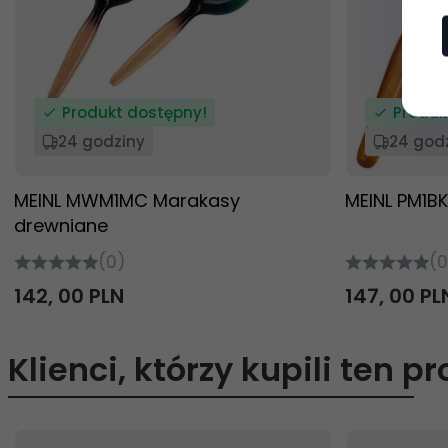
Produkt dostępny!
Produk
24 godziny
24 god
MEINL MWM1MC Marakasy
MEINL PM1B
drewniane
(0)
(0
142,
00
PLN
147,
00
PL
Klienci, którzy kupili ten p