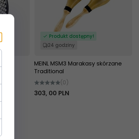
Produkt dostępny!
24 godziny
abasa
MEINL MSM3 Marakasy skórzane
Traditional
(0)
303,
00
PLN