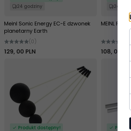
24 godziny
24 god
Meinl Sonic Energy EC-E dzwonek
MEINL FICY-
planetarny Earth
(0)
(0
129,
00
PLN
108,
00
PL
Produkt dostępny!
Produk