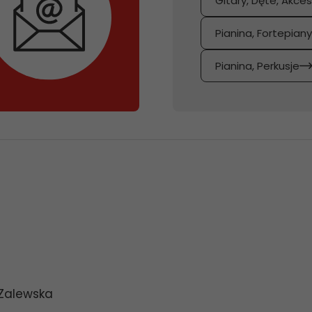
Gitary, Dęte, Akces
Pianina, Fortepian
Pianina, Perkusje
 Zalewska