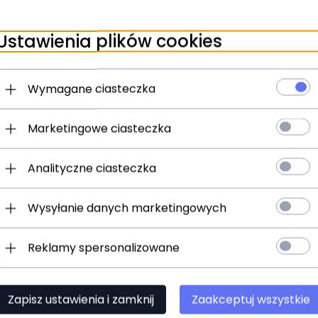
ziny
24 godziny
Ustawienia plików cookies
2 dzwonki na sznurku
Meinl Sonic Energy TF-S
do medytacji
Wymagane ciasteczka
)
(0)
N
259,
00
PLN
Marketingowe ciasteczka
Analityczne ciasteczka
Wysyłanie danych marketingowych
Reklamy spersonalizowane
Zapisz ustawienia i zamknij
Zaakceptuj wszystkie
t dostępny!