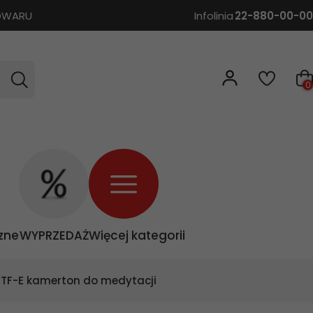
TOWARU
Infolinia
22-880-00-00
0
zne
WYPRZEDAŻ
Więcej kategorii
y TF-E kamerton do medytacji