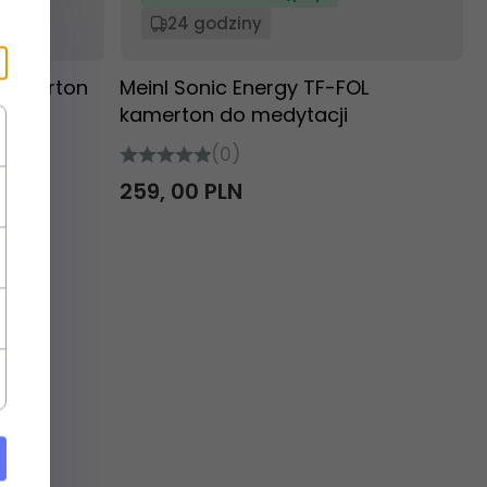
24 godziny
 kamerton
Meinl Sonic Energy TF-FOL
kamerton do medytacji
(0)
259,
00
PLN