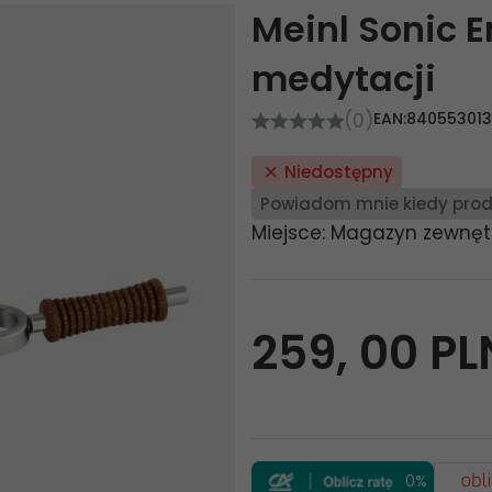
Meinl Sonic 
medytacji
(0)
EAN:
84055301
Niedostępny
Powiadom mnie kiedy prod
Miejsce: Magazyn zewnęt
259,
00
PL
0%