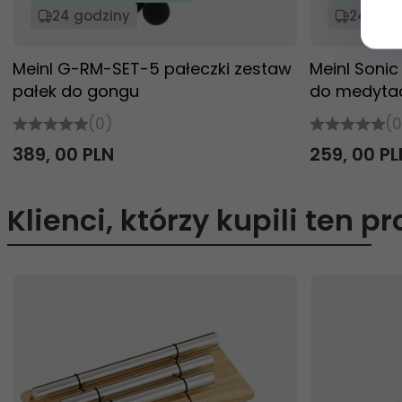
24 godziny
24 god
Meinl G-RM-SET-5 pałeczki zestaw
Meinl Soni
pałek do gongu
do medytac
(0)
(0
389,
00
PLN
259,
00
PL
Klienci, którzy kupili ten p