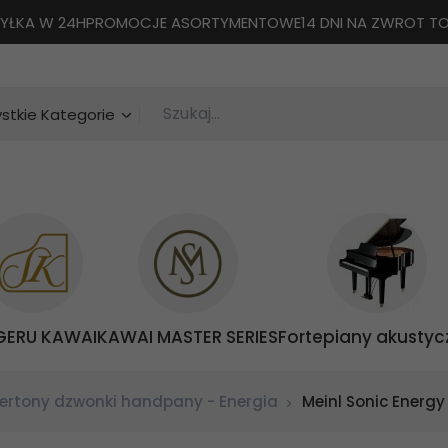
YŁKA W 24H
PROMOCJE ASORTYMENTOWE
14 DNI NA ZWROT 
Szukaj...
categories_searcher
stkie Kategorie
GERU KAWAI
KAWAI MASTER SERIES
Fortepiany akustyc
ertony dzwonki handpany - Energia
Meinl Sonic Energ