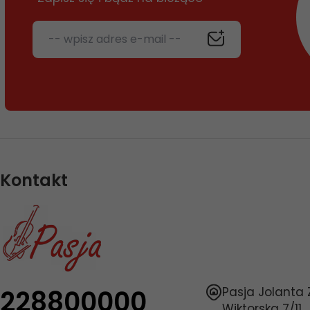
-- wpisz adres e-mail --
Kontakt
228800000
Pasja Jolanta
Wiktorska 7/11