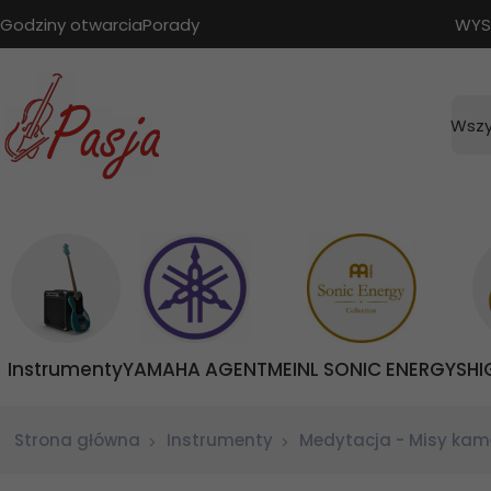
Godziny otwarcia
Porady
WYS
Wszy
Instrumenty
YAMAHA AGENT
MEINL SONIC ENERGY
SHI
Strona główna
Instrumenty
Medytacja - Misy kam