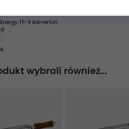
ziny
c Energy TF-V kamerton
ji
)
N
rodukt wybrali również...