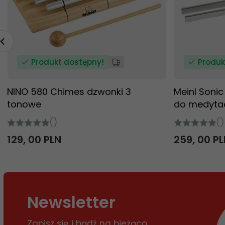
Produkt dostępny!
Produk
NINO 580 Chimes dzwonki 3
Meinl Soni
tonowe
do medytac
()
()
129,
00
PLN
259,
00
PL
Newsletter
Zapisz się i bądź na bieżąco