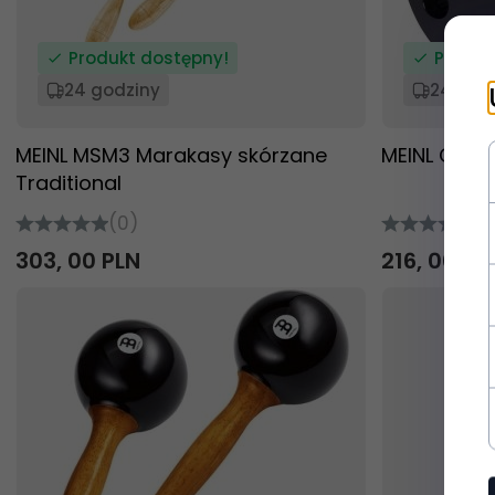
Produkt dostępny!
Produk
24 godziny
24 god
MEINL MSM3 Marakasy skórzane
MEINL CA5B
Traditional
(0)
(0
303,
00
PLN
216,
00
PL