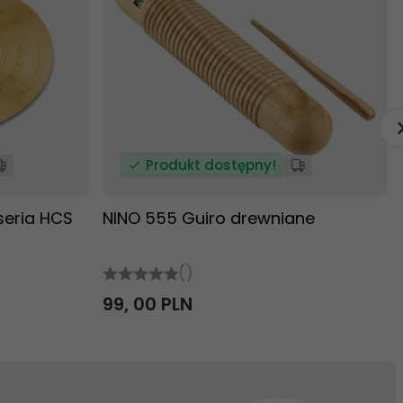
Produkt dostępny!
seria HCS
NINO 555 Guiro drewniane
()
99,
00
PLN