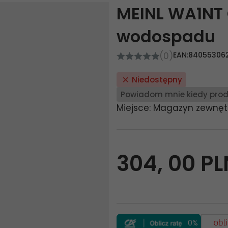
MEINL WA1NT 
wodospadu
(0)
EAN:
840553062
Niedostępny
Powiadom mnie kiedy prod
Miejsce: Magazyn zewnęt
304,
00
PL
0%