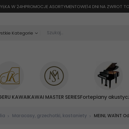
YŁKA W 24H
PROMOCJE ASORTYMENTOWE
14 DNI NA ZWROT 
Szukaj...
categories_searcher
stkie Kategorie
GERU KAWAI
KAWAI MASTER SERIES
Fortepiany akustyc
lia
Maracasy, grzechotki, kastaniety
MEINL WA1NT O