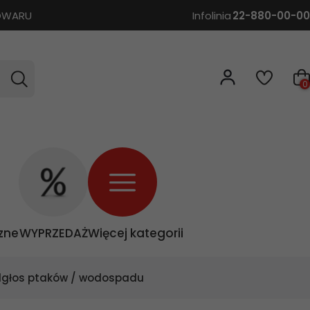
TOWARU
Infolinia
22-880-00-00
0
zne
WYPRZEDAŻ
Więcej kategorii
dgłos ptaków / wodospadu