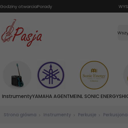
Godziny otwarcia
Porady
WYS
Wszy
Instrumenty
YAMAHA AGENT
MEINL SONIC ENERGY
SHI
Strona główna
Instrumenty
Perkusje
Perkusjona