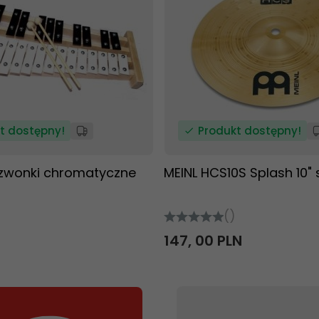
t dostępny!
Produkt dostępny!
zwonki chromatyczne
MEINL HCS10S Splash 10" 
()
147,
00
PLN