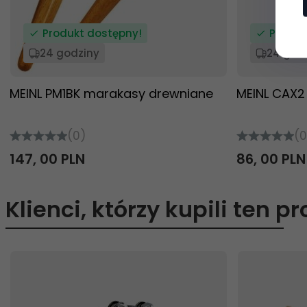
Produkt dostępny!
Produk
24 godziny
24 god
MEINL PM1BK marakasy drewniane
MEINL CAX2
(0)
(0
147,
00
PLN
86,
00
PLN
Klienci, którzy kupili ten p