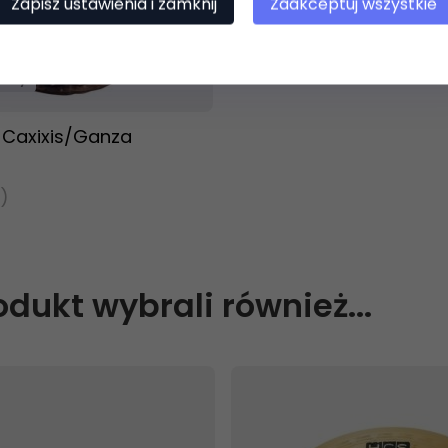
Zapisz ustawienia i zamknij
Zaakceptuj wszystkie
t dostępny!
ziny
 Caxixis/Ganza
)
rodukt wybrali również...