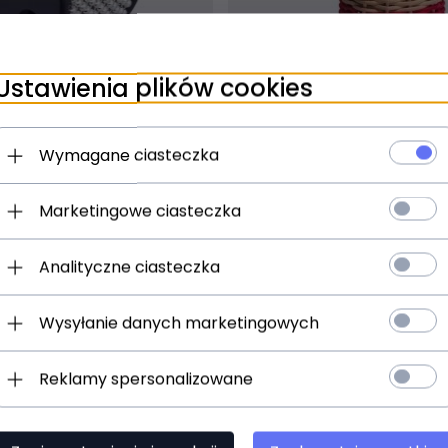
t dostępny!
Produkt dostępny!
ziny
24 godziny
Ustawienia plików cookies
K-L Turbo Cabasa
MEINL CAX1 Caxixis/Ganz
Wymagane ciasteczka
)
(0)
Marketingowe ciasteczka
N
82,
00
PLN
Analityczne ciasteczka
Wysyłanie danych marketingowych
Reklamy spersonalizowane