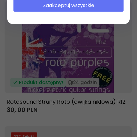
Zaakceptuj wszystkie
Produkt dostępny!
24 godzin
Rotosound Struny Roto (owijka niklowa) R12
30,
00
PLN
27
% TANIEJ