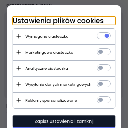
Oszczędzasz 4.12 PLN
Ustawienia plików cookies
Wymagane ciasteczka
Marketingowe ciasteczka
Analityczne ciasteczka
Wysyłanie danych marketingowych
Produkt dostępny!
24 godzin
Reklamy spersonalizowane
Evans TT14HG naciąg do tomów uderzany14"
122,
00
PLN
Zapisz ustawienia i zamknij