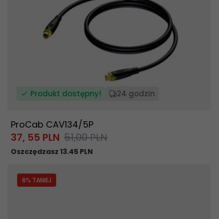
Produkt dostępny!
24 godzin
ProCab CAV134/5P
37,
55
PLN
51,00 PLN
Oszczędzasz 13.45 PLN
6
% TANIEJ