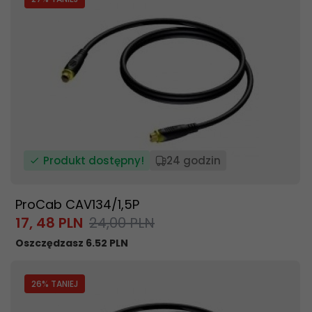
Produkt dostępny!
24 godzin
ProCab CAV134/1,5P
17,
48
PLN
24,00 PLN
Oszczędzasz 6.52 PLN
26
% TANIEJ