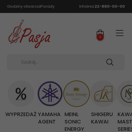
Godziny otwarcia
Porady
Infolinia
22-880-00-00
0
Szukaj...
WYPRZEDAŻ
YAMAHA
MEINL
SHIGERU
KAWA
AGENT
SONIC
KAWAI
MAST
ENERGY
SERIE