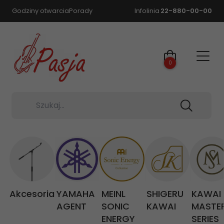
Godziny otwarcia
Porady
Infolinia
22-880-00-00
0
Szukaj...
Akcesoria
YAMAHA
MEINL
SHIGERU
KAWAI
AGENT
SONIC
KAWAI
MASTE
ENERGY
SERIES