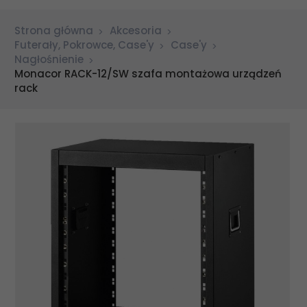
Strona główna
Akcesoria
Futerały, Pokrowce, Case'y
Case'y
Nagłośnienie
Monacor RACK-12/SW szafa montażowa urządzeń
rack