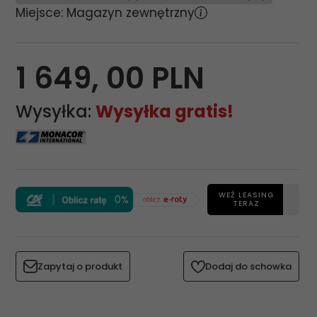
Miejsce: Magazyn zewnętrzny
1 649,
00
PLN
Wysyłka:
Wysyłka gratis!
WEŹ LEASING
0%
TERAZ
Zapytaj o produkt
Dodaj do schowka