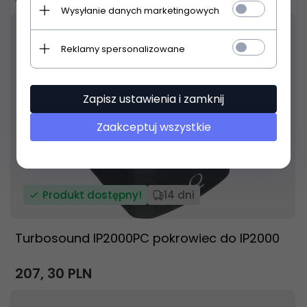
Wysyłanie danych marketingowych
Reklamy spersonalizowane
Zapisz ustawienia i zamknij
Zaakceptuj wszystkie
Produkt dostępny!
14 dni
Turbosound IP2000PC pokrowiec do IP2000
207,
30
PLN