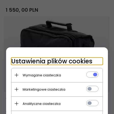
1 550,
00
PLN
Ustawienia plików cookies
Wymagane ciasteczka
Produkt dostępny!
14 dni
Marketingowe ciasteczka
TC Helicon VoiceSolo FX150 BAG torba
Analityczne ciasteczka
225,
01
PLN