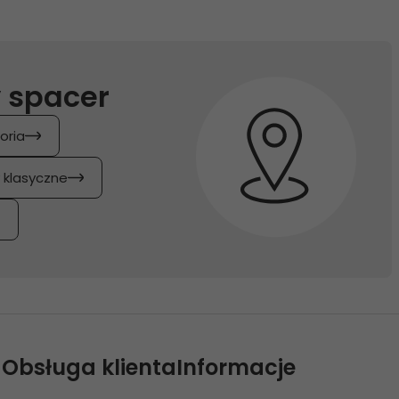
 spacer
oria
y klasyczne
Obsługa klienta
Informacje