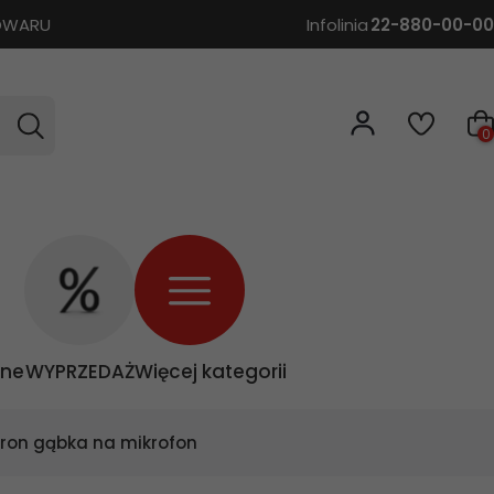
TOWARU
Infolinia
22-880-00-00
0
zne
WYPRZEDAŻ
Więcej kategorii
ron gąbka na mikrofon