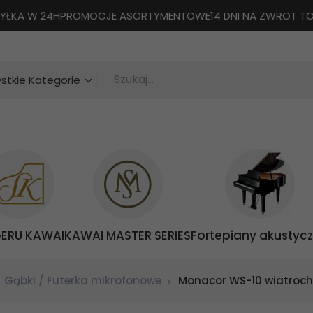
YŁKA W 24H
PROMOCJE ASORTYMENTOWE
14 DNI NA ZWROT 
Szukaj...
categories_searcher
stkie Kategorie
GERU KAWAI
KAWAI MASTER SERIES
Fortepiany akustyc
Gąbki / Futerka mikrofonowe
Monacor WS-10 wiatroch