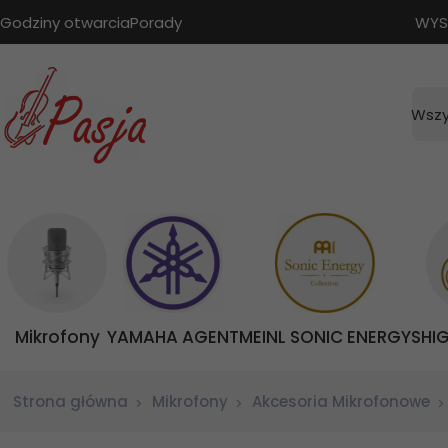
Godziny otwarcia
Porady
WYS
Wszy
Mikrofony
YAMAHA AGENT
MEINL SONIC ENERGY
SHI
Strona główna
Mikrofony
Akcesoria Mikrofonowe