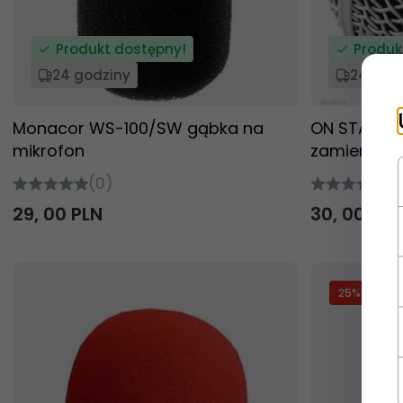
Produkt dostępny!
Produk
24 godziny
24 god
Monacor WS-100/SW gąbka na
ON STAGE S
mikrofon
zamiennik
(0)
(0
29,
00
PLN
30,
00
PLN
25
% TANIEJ