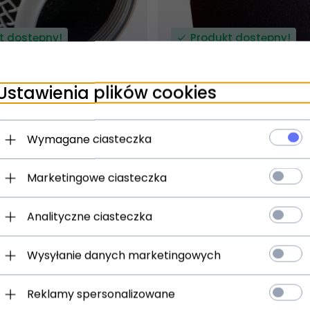
t dostępny!
Produkt dostępny!
ziny
24 godziny
Ustawienia plików cookies
P58 grill do Shure SM58
IGO MCC-001 Czarna gą
mikrofon
Wymagane ciasteczka
)
(0)
5,
00
PLN
Marketingowe ciasteczka
Analityczne ciasteczka
Wysyłanie danych marketingowych
Reklamy spersonalizowane