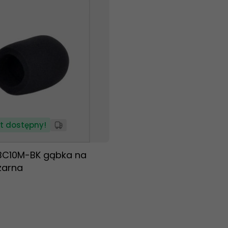
t dostępny!
BC10M-BK gąbka na
zarna