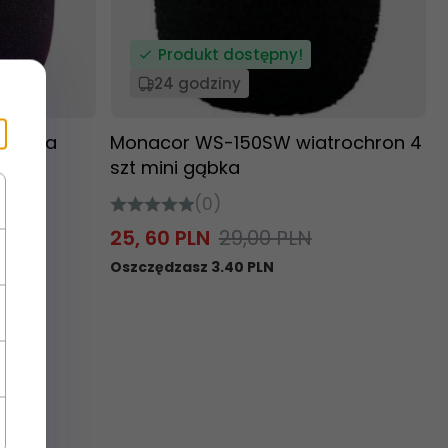
Produkt dostępny!
24 godziny
bka na
Monacor WS-150SW wiatrochron 4
szt mini gąbka
(0)
25,
60
PLN
29,00 PLN
Oszczędzasz 3.40 PLN