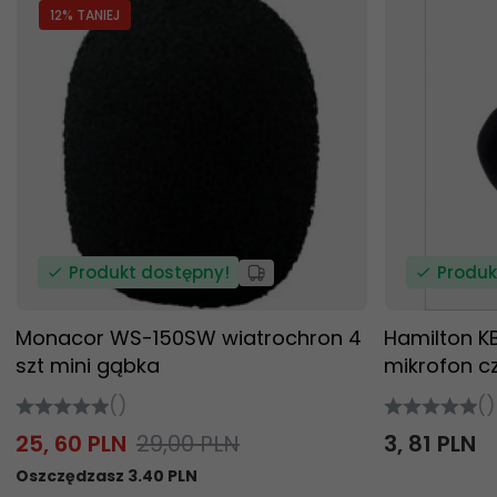
12
% TANIEJ
Produkt dostępny!
Produk
Monacor WS-150SW wiatrochron 4
Hamilton K
szt mini gąbka
mikrofon c
()
()
25,
60
PLN
29,00 PLN
3,
81
PLN
Oszczędzasz 3.40 PLN