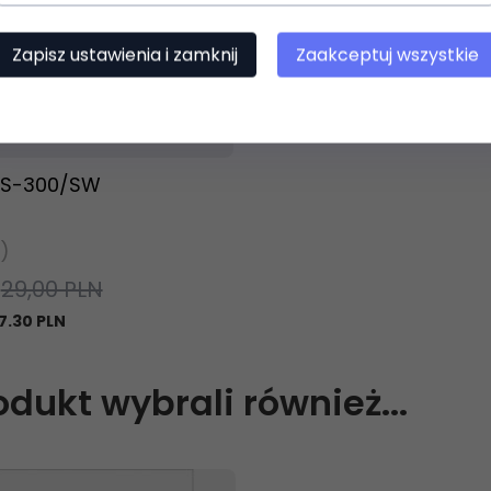
Zapisz ustawienia i zamknij
Zaakceptuj wszystkie
t dostępny!
ziny
S-300/SW
)
29,00 PLN
7.30 PLN
rodukt wybrali również...