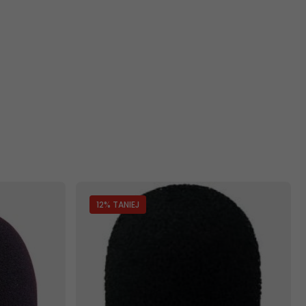
12
% TANIEJ