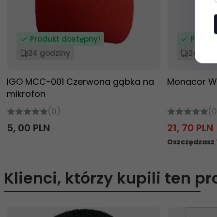
Produkt dostępny!
Produk
24 godziny
24 god
IGO MCC-001 Czerwona gąbka na
Monacor W
mikrofon
(0)
(0
5,
00
PLN
21,
70
PLN
Oszczędzasz 
Klienci, którzy kupili ten p