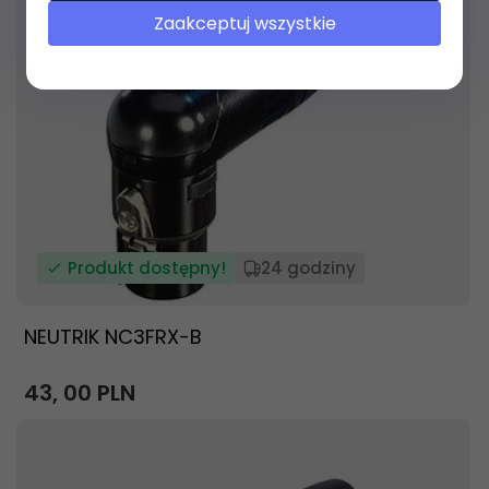
Zaakceptuj wszystkie
Produkt dostępny!
24 godziny
NEUTRIK NC3FRX-B
43,
00
PLN