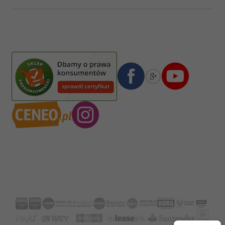
Pasja Jolanta Zalewska
Wiktorska 7/11
02-587
Warszawa
,
Polska
Numer konta bankowego mBank:
08 1140 2004 0000 3102 4903 0792