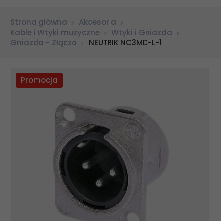
Strona główna
Akcesoria
Kable i Wtyki muzyczne
Wtyki i Gniazda
Gniazda - Złącza
NEUTRIK NC3MD-L-1
Promocja