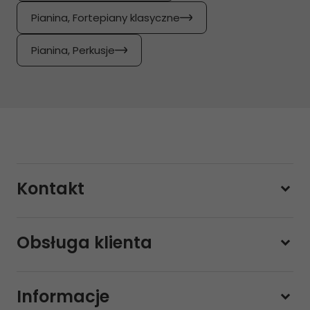
Pianina, Fortepiany klasyczne
Pianina, Perkusje
Kontakt
228800000
Obsługa klienta
Pon-pt.
11:00 - 19:00
Sobota
10:00 - 14:00
Informacje
sklep@sklep-muzyczny.com.pl