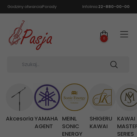
Godziny otwarcia
Porady
Infolinia
22-880-00-00
0
Szukaj...
Akcesoria
YAMAHA
MEINL
SHIGERU
KAWAI
AGENT
SONIC
KAWAI
MASTE
ENERGY
SERIES