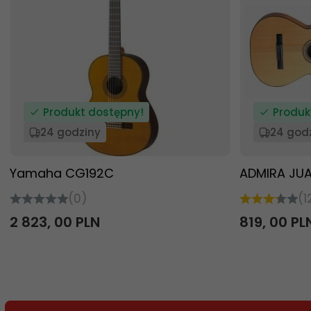
Produkt dostępny!
Produk
24 godziny
24 god
Yamaha CG192C
ADMIRA JUA
(0)
(1
2 823,
00
PLN
819,
00
PL