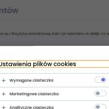
entów
e są z litą płytą rezonansową, boki i tył wykonano ze sklejki, co
Ustawienia plików cookies
Wymagane ciasteczka
Marketingowe ciasteczka
Analityczne ciasteczka