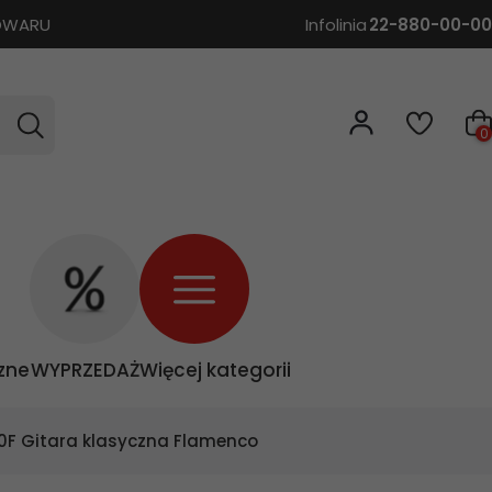
TOWARU
Infolinia
22-880-00-00
0
zne
WYPRZEDAŻ
Więcej kategorii
0F Gitara klasyczna Flamenco