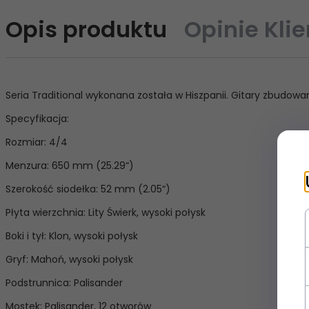
Opis produktu
Opinie Kli
Seria Traditional wykonana została w Hiszpanii. Gitary zbudowan
Specyfikacja:
Rozmiar: 4/4
Menzura: 650 mm (25.29“)
Szerokość siodełka: 52 mm (2.05“)
Płyta wierzchnia: Lity Świerk, wysoki połysk
Boki i tył: Klon, wysoki połysk
Gryf: Mahoń, wysoki połysk
Podstrunnica: Palisander
Mostek: Palisander, 12 otworów