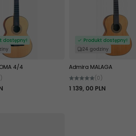
t dostępny!
Produkt dostępny!
ziny
24 godziny
LOMA 4/4
Admira MALAGA
)
(0)
N
1 139,
00
PLN