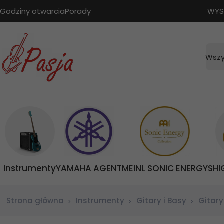
Godziny otwarcia
Porady
WYS
Wszy
Instrumenty
YAMAHA AGENT
MEINL SONIC ENERGY
SHI
Strona główna
Instrumenty
Gitary i Basy
Gitary