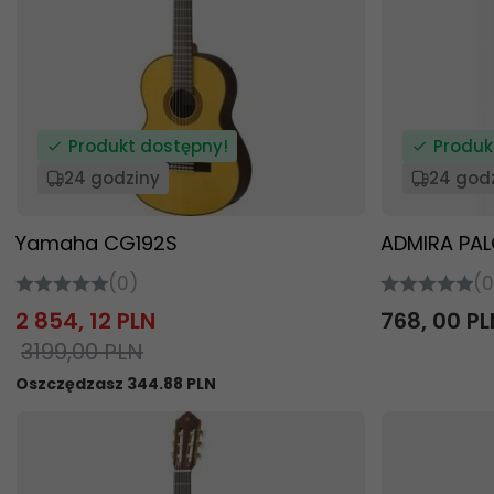
Produkt dostępny!
Produk
24 godziny
24 god
Yamaha CG192S
ADMIRA PA
(0)
(0
2 854,
12
PLN
768,
00
PL
3199,00 PLN
Oszczędzasz 344.88 PLN