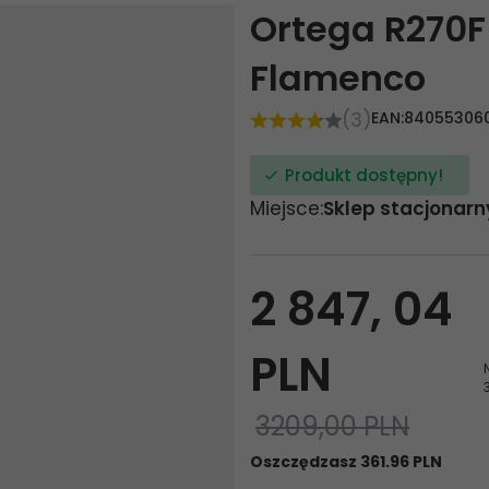
Ortega R270F
Flamenco
(3)
EAN:
84055306
Produkt dostępny!
Miejsce:
Sklep stacjonarn
2 847,
04
PLN
3209,00 PLN
Oszczędzasz 361.96 PLN