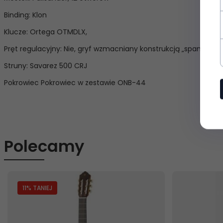
Binding: Klon
Klucze: Ortega OTMDLX,
Pręt regulacyjny: Nie, gryf wzmacniany konstrukcją „spanish he
Struny: Savarez 500 CRJ
Pokrowiec Pokrowiec w zestawie ONB-44
Polecamy
11
% TANIEJ