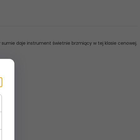
 w sumie daje instrument świetnie brzmiący w tej klasie cenowej.