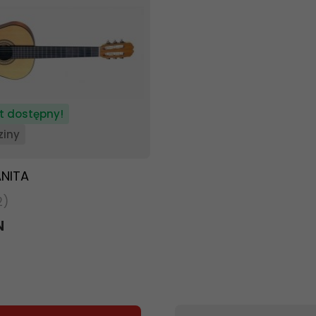
t dostępny!
ziny
NITA
2)
N