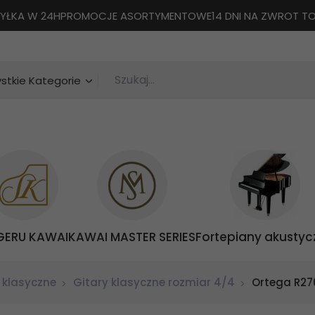
YŁKA W 24H
PROMOCJE ASORTYMENTOWE
14 DNI NA ZWROT 
Szukaj...
categories_searcher
stkie Kategorie
GERU KAWAI
KAWAI MASTER SERIES
Fortepiany akustyc
 klasyczne
Gitary klasyczne rozmiar 4/4
Ortega R27