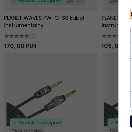
Produkt dostępny!
14 dni
24 god
PLANET WAVES PW-G-30 kabel
PLANET WAV
instrumentalny
instrument
(0)
(0
170,
00
PLN
105,
00
PL
Produkt dostępny!
Produk
24 godziny
24 god