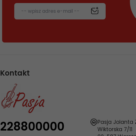
-- wpisz adres e-mail --
Kontakt
228800000
Pasja Jolanta
Wiktorska 7/11