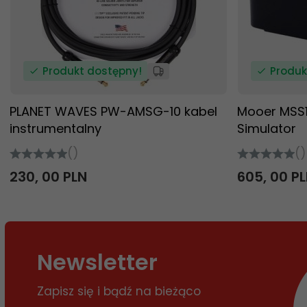
Produkt dostępny!
Produk
PLANET WAVES PW-AMSG-10 kabel
Mooer MSS1
instrumentalny
Simulator
()
()
230,
00
PLN
605,
00
P
Newsletter
Zapisz się i bądź na bieżąco