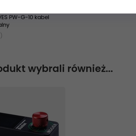
ES PW-G-10 kabel
alny
)
N
rodukt wybrali również...