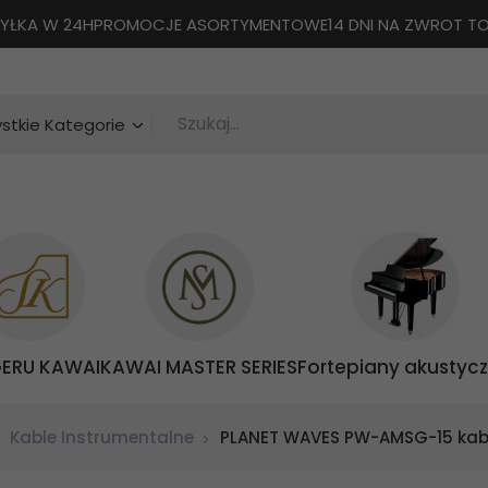
YŁKA W 24H
PROMOCJE ASORTYMENTOWE
14 DNI NA ZWROT 
Szukaj...
categories_searcher
stkie Kategorie
GERU KAWAI
KAWAI MASTER SERIES
Fortepiany akustyc
Kable Instrumentalne
PLANET WAVES PW-AMSG-15 kabe