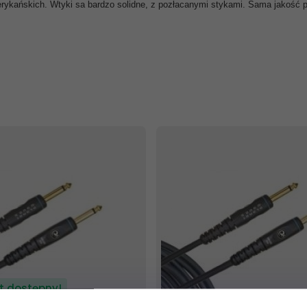
ykańskich. Wtyki sa bardzo solidne, z pozłacanymi stykami. Sama jakość pr
t dostępny!