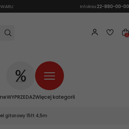
TOWARU
Infolinia
22-880-00-00
0
zne
WYPRZEDAŻ
Więcej kategorii
l gitarowy 15ft 4,5m