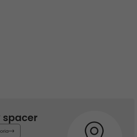
 spacer
oria