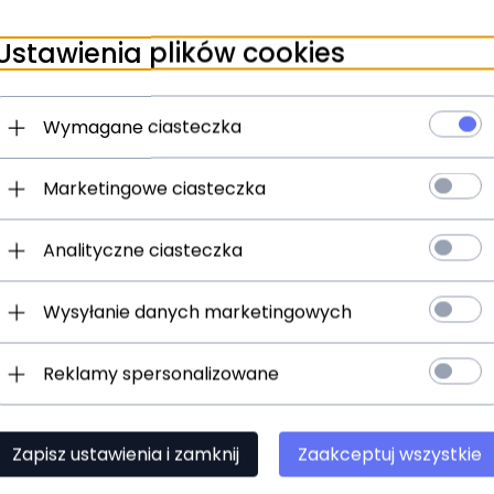
ziny
Produkt dostępny!
Ustawienia plików cookies
ES PW-G-15 kabel
PLANET WAVES PW-G-05 
alny
instrumentalny
Wymagane ciasteczka
)
(0)
N
86,
00
PLN
Marketingowe ciasteczka
Analityczne ciasteczka
Wysyłanie danych marketingowych
Reklamy spersonalizowane
Zapisz ustawienia i zamknij
Zaakceptuj wszystkie
t dostępny!
ziny