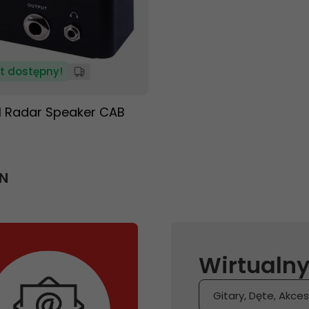
t dostępny!
 Radar Speaker CAB
LN
Wirtualny
Gitary, Dęte, Akces