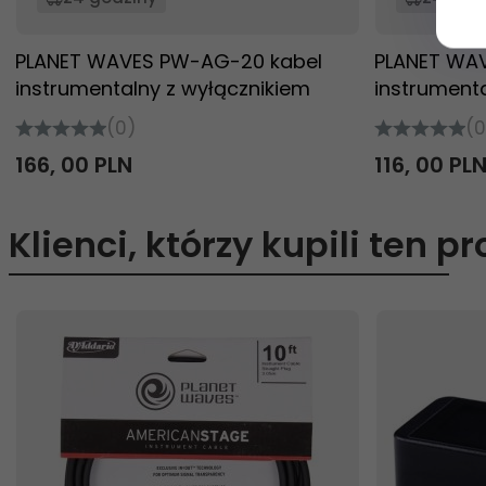
PLANET WAVES PW-AG-20 kabel
PLANET WAV
instrumentalny z wyłącznikiem
instrument
(0)
(0
166,
00
PLN
116,
00
PL
Klienci, którzy kupili ten p