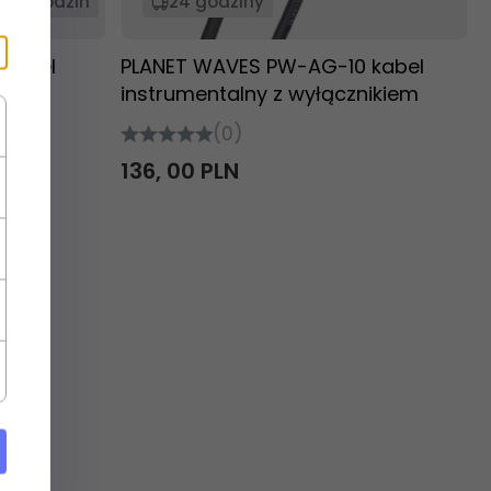
24 godzin
24 godziny
kabel
PLANET WAVES PW-AG-10 kabel
instrumentalny z wyłącznikiem
(0)
136,
00
PLN