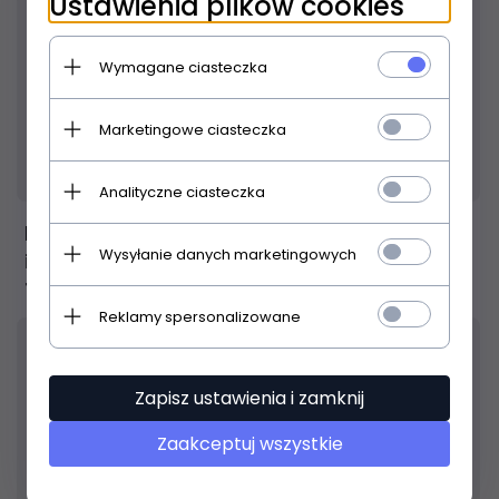
Ustawienia plików cookies
Wymagane ciasteczka
Marketingowe ciasteczka
Produkt dostępny!
24 godziny
Analityczne ciasteczka
PLANET WAVES PW-G-10 kabel
Wysyłanie danych marketingowych
instrumentalny
116,
00
PLN
Reklamy spersonalizowane
Zapisz ustawienia i zamknij
Zaakceptuj wszystkie