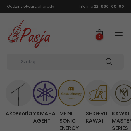
Godziny otwarcia
Porady
Infolinia
22-880-00-00
0
Szukaj...
Akcesoria
YAMAHA
MEINL
SHIGERU
KAWAI
AGENT
SONIC
KAWAI
MASTE
ENERGY
SERIES