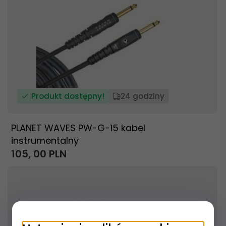
Produkt dostępny!
24 godziny
PLANET WAVES PW-G-15 kabel
instrumentalny
105,
00
PLN