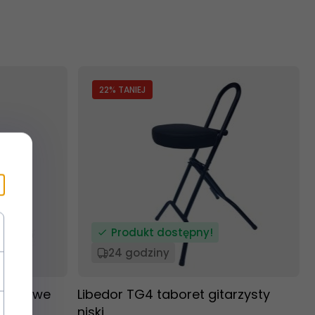
22
% TANIEJ
Produkt dostępny!
24 godziny
gitarowe
Libedor TG4 taboret gitarzysty
niski