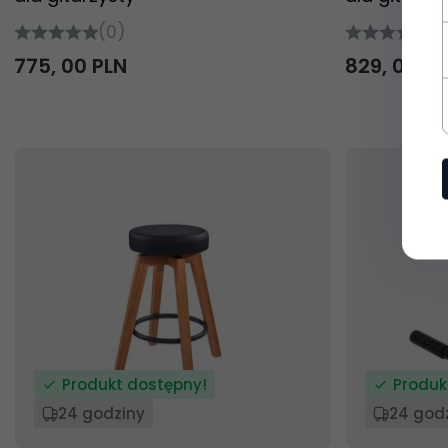
(0)
(0
775,
00
PLN
829,
00
PL
Produkt dostępny!
Produk
24 godziny
24 god