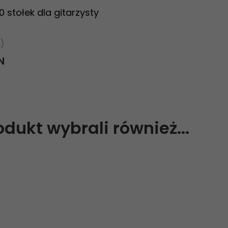
0 stołek dla gitarzysty
)
N
rodukt wybrali również...