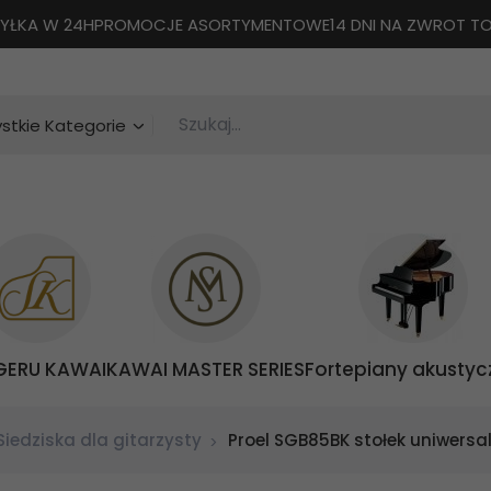
YŁKA W 24H
PROMOCJE ASORTYMENTOWE
14 DNI NA ZWROT 
Szukaj...
categories_searcher
stkie Kategorie
GERU KAWAI
KAWAI MASTER SERIES
Fortepiany akustyc
Siedziska dla gitarzysty
Proel SGB85BK stołek uniwersa