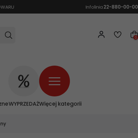
TOWARU
Infolinia
22-880-00-00
0
zne
WYPRZEDAŻ
Więcej kategorii
lny