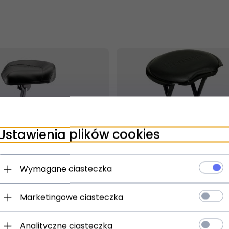
Ustawienia plików cookies
Wymagane ciasteczka
t dostępny!
Produkt dostępny!
ziny
24 godziny
Marketingowe ciasteczka
000-55 Wysoki stołek
Ibanez IMC50FS krzesło 
Analityczne ciasteczka
sty
ze statywem