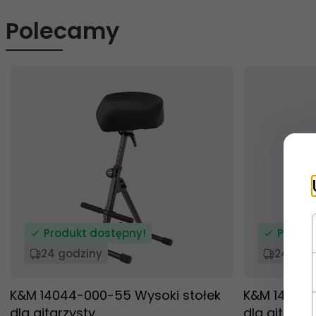
Polecamy
Produkt dostępny!
Produk
24 godziny
24 god
K&M 14044-000-55 Wysoki stołek
K&M 14045-
dla gitarzysty
dla gitarzy