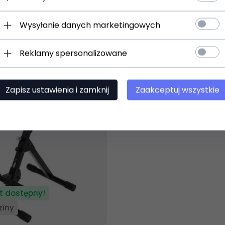
)
(0)
Wysyłanie danych marketingowych
N
249,
00
PLN
Reklamy spersonalizowane
Zapisz ustawienia i zamknij
Zaakceptuj wszystkie
t dostępny!
ziny