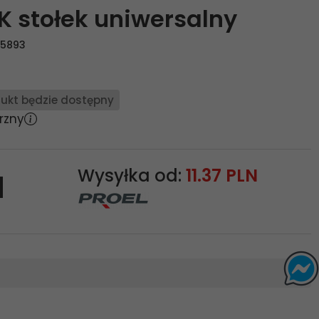
K stołek uniwersalny
05893
ukt będzie dostępny
rzny
Wysyłka od:
11.37 PLN
N