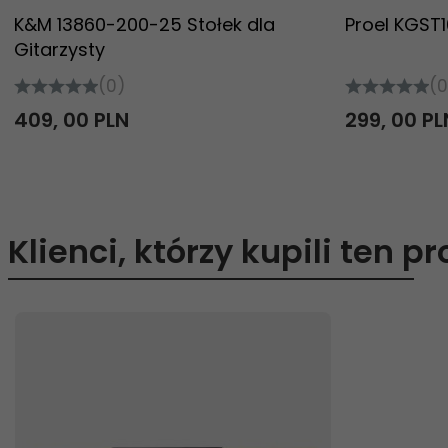
K&M 13860-200-25 Stołek dla
Proel KGST1
Gitarzysty
(0)
(0
409,
00
PLN
299,
00
PL
Klienci, którzy kupili ten p