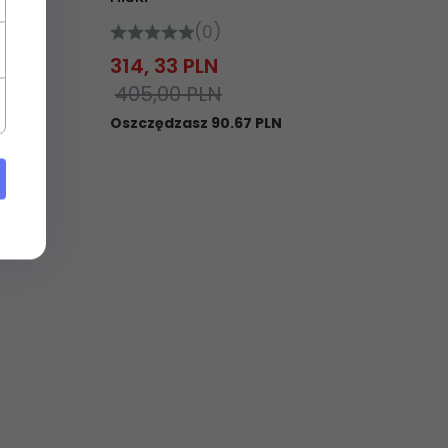
(0)
314,
33
PLN
405,00 PLN
Oszczędzasz 90.67 PLN