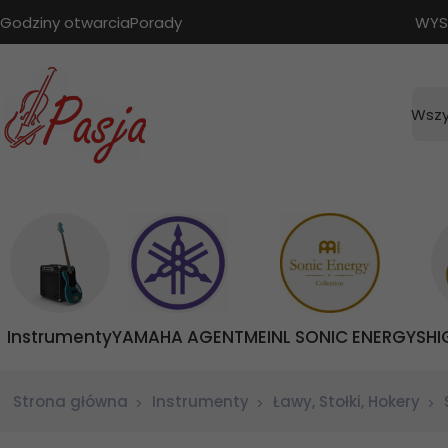
Godziny otwarcia
Porady
WYS
Wszy
Instrumenty
YAMAHA AGENT
MEINL SONIC ENERGY
SHI
Strona główna
Instrumenty
Ławy, Stołki, Hokery