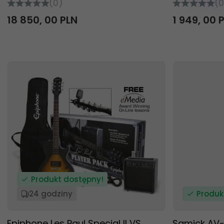
(0)
(0
18 850,
00
PLN
1 949,
00
Produkt dostępny!
24 godziny
Produk
Epiphone Les Paul Special II VS
Samick AV-