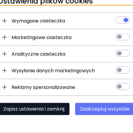
Ustawienia plików cookies
Wymagane ciasteczka
11
% TANIEJ
Marketingowe ciasteczka
Analityczne ciasteczka
Wysyłanie danych marketingowych
Produkt dostępny!
Reklamy spersonalizowane
t dostępny!
5 dni
24 godziny
 TR - gitara
Zapisz ustawienia i zamknij
PRS Tremonti Gray Black 
Zaakceptuj wszystkie
elektryczna USA