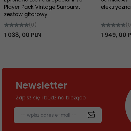
Player Pack Vintage Sunburst
elektryczna
zestaw gitarowy
(0)
(0
1 038,
00
PLN
1 949,
00
Newsletter
Zapisz się i bądź na bieżąco
-- wpisz adres e-mail --