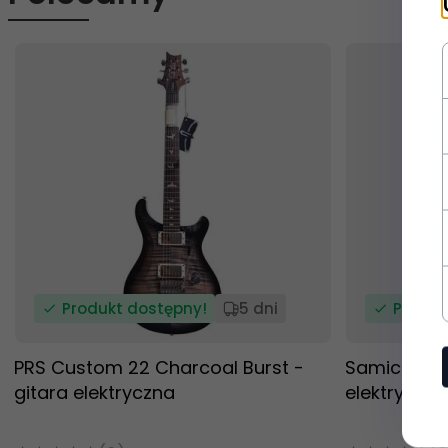
Produkt dostępny!
5 dni
Produk
PRS Custom 22 Charcoal Burst -
Samick AV 3
gitara elektryczna
elektryczna