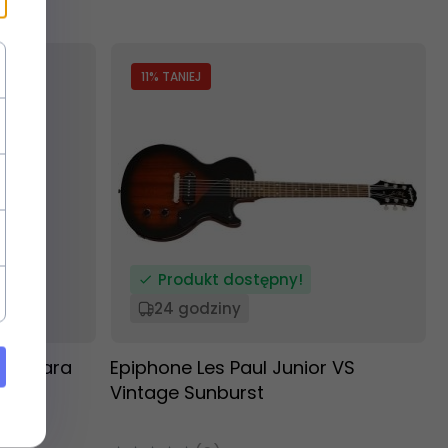
11
% TANIEJ
Produkt dostępny!
24 godziny
- gitara
Epiphone Les Paul Junior VS
Vintage Sunburst