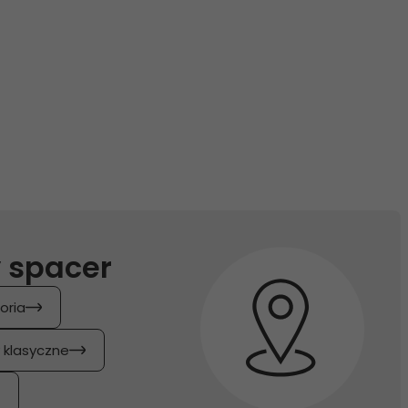
 spacer
oria
y klasyczne