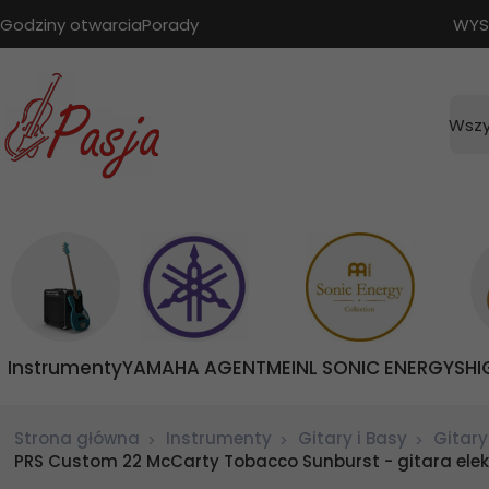
Godziny otwarcia
Porady
WYS
Wszy
Instrumenty
YAMAHA AGENT
MEINL SONIC ENERGY
SHI
Strona główna
Instrumenty
Gitary i Basy
Gitary
PRS Custom 22 McCarty Tobacco Sunburst - gitara ele