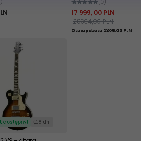
)
(0)
PLN
17 999,
00
PLN
20304,00 PLN
Oszczędzasz 2305.00 PLN
t dostępny!
5 dni
3 VS - gitara