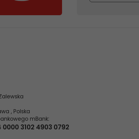
 Zalewska
awa
,
Polska
bankowego mBank:
4 0000 3102 4903 0792