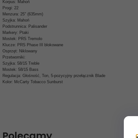
Korpus: Mahoń
Progi: 22
Menzura: 25" (635mm)
Szyjka: Mahoń
Podstrunnica: Palisander
Markery: Ptaki
Mostek: PRS Tremolo
Klucze: PRS Phase III blokowane
Osprzęt: Niklowany
Przetworniki:
Szyjka: 58/15 Treble
Mostek: 58/15 Bass
Regulacja: Głośność, Ton, 5-pozycyjny przełącznik Blade
Kolor: McCarty Tobacco Sunburst
Polecamy