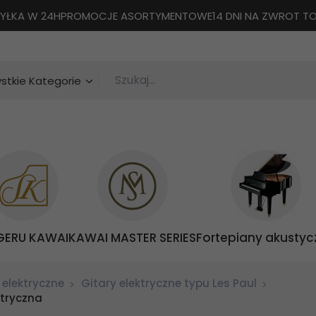
YŁKA W 24H
PROMOCJE ASORTYMENTOWE
14 DNI NA ZWROT 
Szukaj...
categories_searcher
stkie Kategorie
GERU KAWAI
KAWAI MASTER SERIES
Fortepiany akustyc
 elektryczne
Gitary elektryczne typu Les Paul
ktryczna