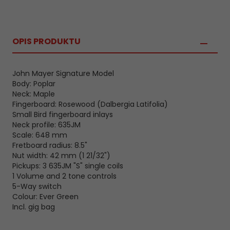
OPIS PRODUKTU
John Mayer Signature Model
Body: Poplar
Neck: Maple
Fingerboard: Rosewood (Dalbergia Latifolia)
Small Bird fingerboard inlays
Neck profile: 635JM
Scale: 648 mm
Fretboard radius: 8.5"
Nut width: 42 mm (1 21/32")
Pickups: 3 635JM "S" single coils
1 Volume and 2 tone controls
5-Way switch
Colour: Ever Green
Incl. gig bag