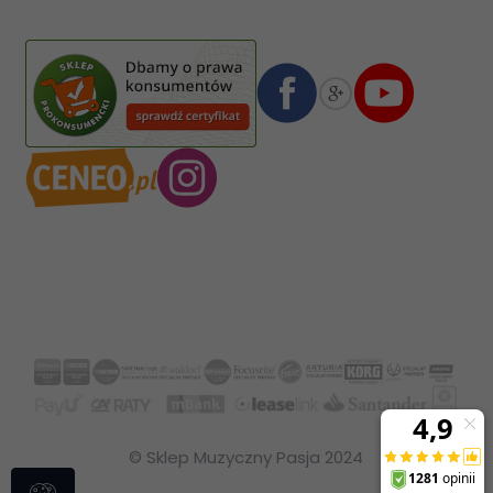
02-587
Warszawa
,
Polska
Numer konta bankowego mBank:
08 1140 2004 0000 3102 4903 0792
© Sklep Muzyczny Pasja 2024