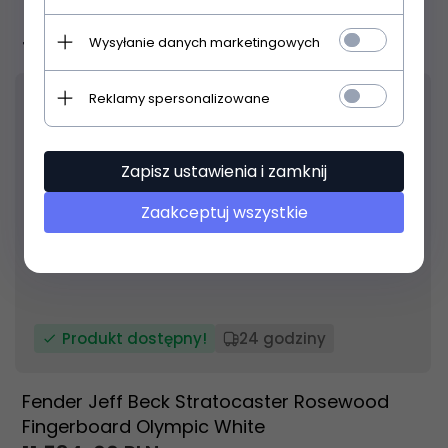
Wysyłanie danych marketingowych
1 299,
00
PLN
Reklamy spersonalizowane
Zapisz ustawienia i zamknij
Zaakceptuj wszystkie
Produkt dostępny!
24 godziny
Fender Jeff Beck Stratocaster Rosewood
Fingerboard Olympic White