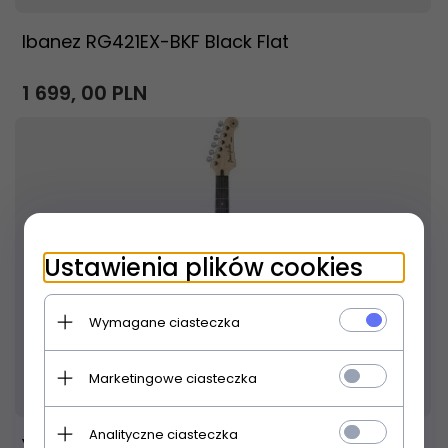
Ibanez RG421EX-BKF Black Flat
1 699,
00
PLN
Ustawienia plików cookies
Wymagane ciasteczka
Marketingowe ciasteczka
Produkt dostępny!
24 godziny
Analityczne ciasteczka
Yamaha Pacifica 112V OVS