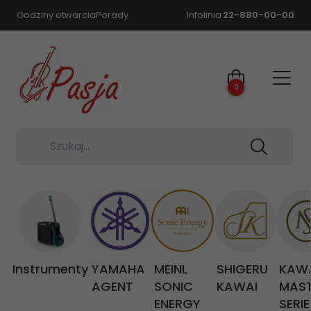
Godziny otwarcia
Porady
Infolinia
22-880-00-00
0
Szukaj...
Instrumenty
YAMAHA
MEINL
SHIGERU
KAW
AGENT
SONIC
KAWAI
MAS
ENERGY
SERIE