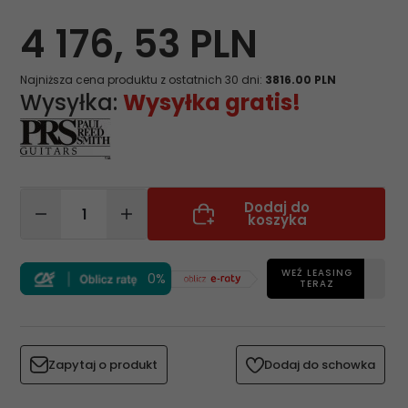
4 176,
53
PLN
Najniższa cena produktu z ostatnich 30 dni:
3816.00 PLN
Wysyłka:
Wysyłka gratis!
Dodaj do
koszyka
WEŹ LEASING
0%
TERAZ
Zapytaj o produkt
Dodaj do schowka