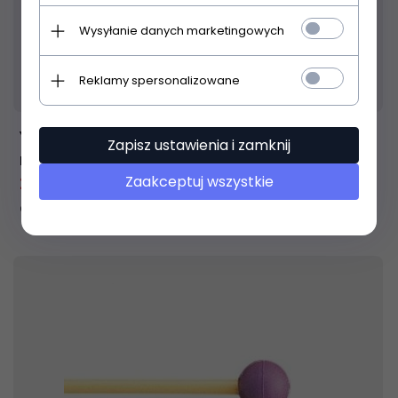
Wysyłanie danych marketingowych
Produkt dostępny!
Reklamy spersonalizowane
24 godzin
Yamaha MKA-S7 Keiko Abe pałki do
Zapisz ustawienia i zamknij
marimby
222,
03
PLN
322,00 PLN
Zaakceptuj wszystkie
Oszczędzasz 99.97 PLN