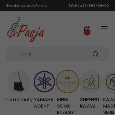
Godziny otwarcia
Porady
Infolinia
22-880-00-00
0
Szukaj...
Instrumenty
YAMAHA
MEINL
SHIGERU
KAW
AGENT
SONIC
KAWAI
MAS
ENERGY
SERIE