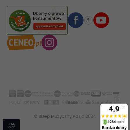
Numer konta bankowego mBank:
08 1140 2004 0000 3102 4903 0792
© Sklep Muzyczny Pasja 2024