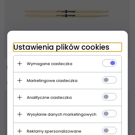
Ustawienia plików cookies
Produkt dostępny!
24 godziny
Wymagane ciasteczka
PRO-MARK TX5AW pałki
Marketingowe ciasteczka
65,
00
PLN
Analityczne ciasteczka
Wysyłanie danych marketingowych
Reklamy spersonalizowane