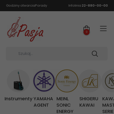
Godziny otwarcia
Porady
Infolinia
22-880-00-00
0
Szukaj...
Instrumenty
YAMAHA
MEINL
SHIGERU
KAW
AGENT
SONIC
KAWAI
MAS
ENERGY
SERIE