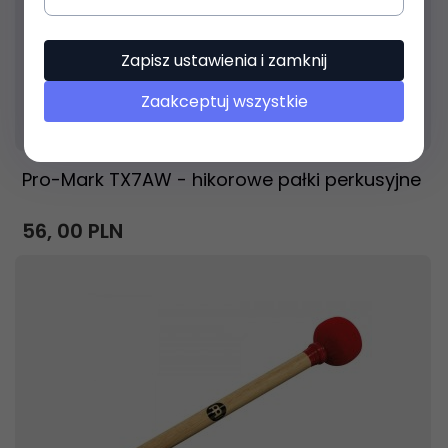
Zapisz ustawienia i zamknij
Zaakceptuj wszystkie
Produkt dostępny!
24 godziny
Pro-Mark TX7AW - hikorowe pałki perkusyjne
56,
00
PLN