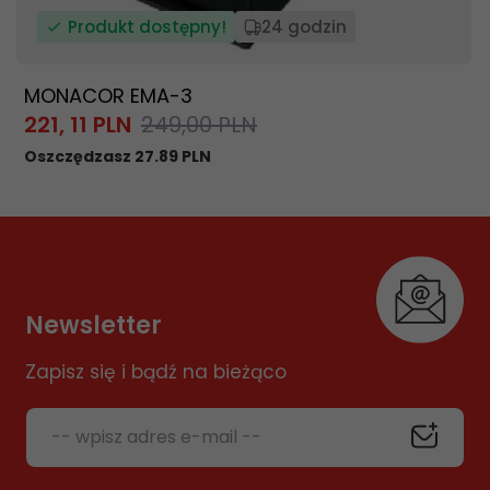
Produkt dostępny!
24 godzin
MONACOR EMA-3
221,
11
PLN
249,00 PLN
Oszczędzasz 27.89 PLN
Newsletter
Zapisz się i bądź na bieżąco
-- wpisz adres e-mail --