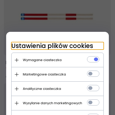
Ustawienia plików cookies
Produkt dostępny!
24 godziny
Wymagane ciasteczka
PRO-MARK C- RODS pałki
144,
14
PLN
153,00 PLN
Marketingowe ciasteczka
Oszczędzasz 8.86 PLN
Analityczne ciasteczka
Wysyłanie danych marketingowych