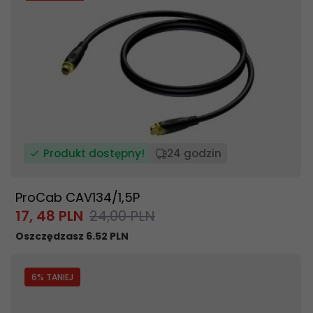
Produkt dostępny!
24 godzin
ProCab CAV134/1,5P
17,
48
PLN
24,00 PLN
Oszczędzasz 6.52 PLN
6
% TANIEJ