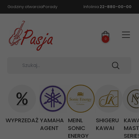
Godziny otwarcia
Porady
Infolinia
22-880-00-00
0
Szukaj...
WYPRZEDAŻ
YAMAHA
MEINL
SHIGERU
KAWA
AGENT
SONIC
KAWAI
MAST
ENERGY
SERIE