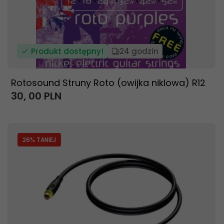
Produkt dostępny!
24 godzin
Rotosound Struny Roto (owijka niklowa) R12
30,
00
PLN
26
% TANIEJ