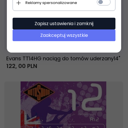
Reklamy spersonalizowane
Zapisz ustawienia i zamknij
Zaakceptuj wszystkie
Produkt dostępny!
24 godzin
Evans TT14HG naciąg do tomów uderzany14"
122,
00
PLN