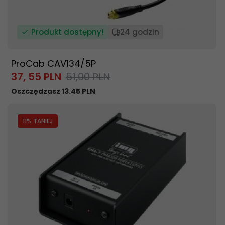
Produkt dostępny!
24 godzin
ProCab CAV134/5P
37,
55
PLN
51,00 PLN
Oszczędzasz 13.45 PLN
11
% TANIEJ