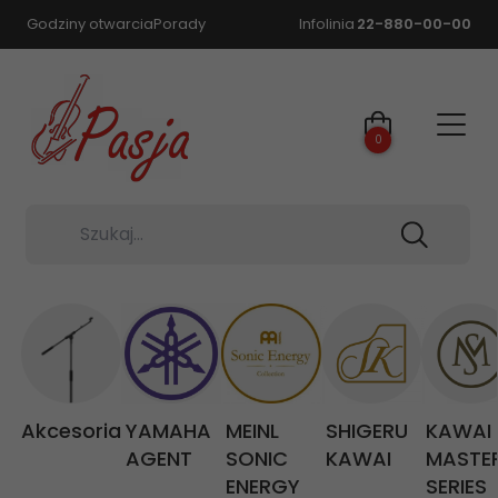
Godziny otwarcia
Porady
Infolinia
22-880-00-00
0
Szukaj...
Akcesoria
YAMAHA
MEINL
SHIGERU
KAWAI
AGENT
SONIC
KAWAI
MASTE
ENERGY
SERIES