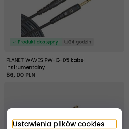
Produkt dostępny!
24 godzin
PLANET WAVES PW-G-05 kabel
instrumentalny
86,
00
PLN
Ustawienia plików cookies