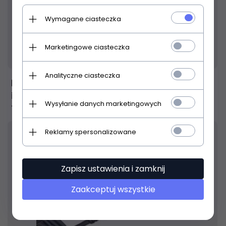
Wymagane ciasteczka
Marketingowe ciasteczka
Produkt dostępny!
24 godziny
Analityczne ciasteczka
PLANET WAVES PW-G-10 kabel
instrumentalny
Wysyłanie danych marketingowych
116,
00
PLN
Reklamy spersonalizowane
Zapisz ustawienia i zamknij
Zaakceptuj wszystkie