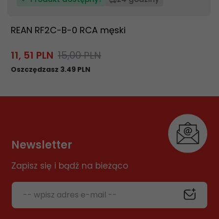
REAN RF2C-B-0 RCA męski
11,
51
PLN
15,00 PLN
Oszczędzasz 3.49 PLN
Newsletter
Zapisz się i bądź na bieżąco
-- wpisz adres e-mail --