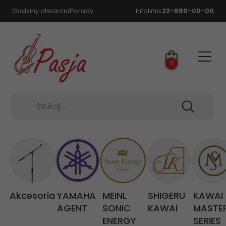
Godziny otwarcia
Porady
Infolinia
22-880-00-00
0
Szukaj...
Akcesoria
YAMAHA
MEINL
SHIGERU
KAWAI
AGENT
SONIC
KAWAI
MASTE
ENERGY
SERIES