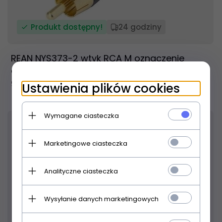
Produkt dostępny!
24 godziny
REAN NYS373-2 wtyk RCA M oznaczenie
czerwone
9,
00
PLN
Ustawienia plików cookies
Wymagane ciasteczka
23
% TANIEJ
Marketingowe ciasteczka
Analityczne ciasteczka
Wysyłanie danych marketingowych