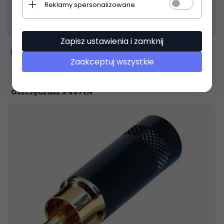
Reklamy spersonalizowane
Produkt dostępny!
24 godziny
Zapisz ustawienia i zamknij
REAN RF2C-B-2 RCA męski
Zaakceptuj wszystkie
11,
51
PLN
15,00 PLN
Oszczędzasz 3.49 PLN