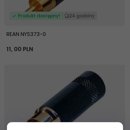
Produkt dostępny!
24 godziny
REAN NYS373-0
11,
00
PLN