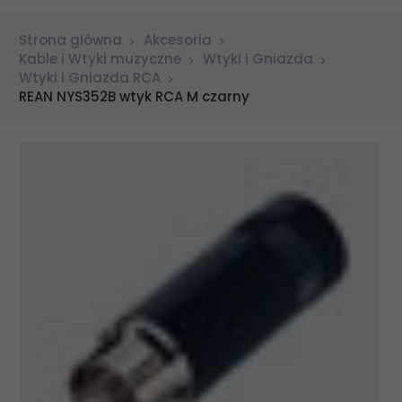
Strona główna
Akcesoria
Kable i Wtyki muzyczne
Wtyki i Gniazda
Wtyki i Gniazda RCA
REAN NYS352B wtyk RCA M czarny