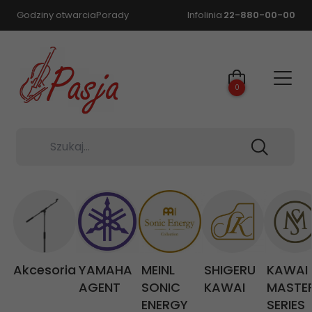
Godziny otwarcia
Porady
Infolinia
22-880-00-00
0
Szukaj...
Akcesoria
YAMAHA
MEINL
SHIGERU
KAWAI
AGENT
SONIC
KAWAI
MASTE
ENERGY
SERIES