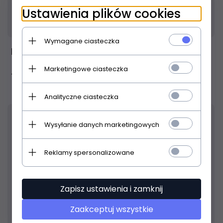
Ustawienia plików cookies
Produkt dostępny!
24 godziny
Wymagane ciasteczka
REAN NYS352BG
Marketingowe ciasteczka
7,
00
PLN
Analityczne ciasteczka
23
% TANIEJ
Wysyłanie danych marketingowych
Reklamy spersonalizowane
Zapisz ustawienia i zamknij
Zaakceptuj wszystkie