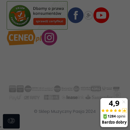
08 1140 2004 0000 3102 4903 0792
© Sklep Muzyczny Pasja 2024
"