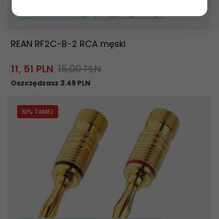
Produkt dostępny!
24 godziny
REAN RF2C-B-2 RCA męski
11,
51
PLN
15,00 PLN
Oszczędzasz 3.49 PLN
51
% TANIEJ