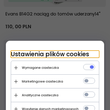
Evans B14G2 naciąg do tomów uderzany14"
110,
00
PLN
Ustawienia plików cookies
Wymagane ciasteczka
Marketingowe ciasteczka
Analityczne ciasteczka
Produkt dostępny!
24 godziny
Wysyłanie danych marketingowych