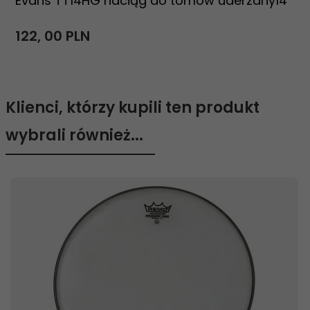
Evans TT14HG naciąg do tomów uderzany14"
122,
00
PLN
Klienci, którzy kupili ten produkt
wybrali również...