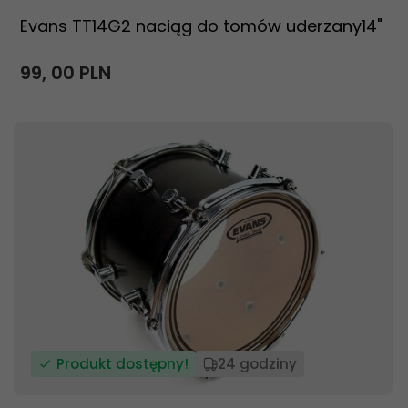
Evans TT14G2 naciąg do tomów uderzany14"
99,
00
PLN
Produkt dostępny!
24 godziny