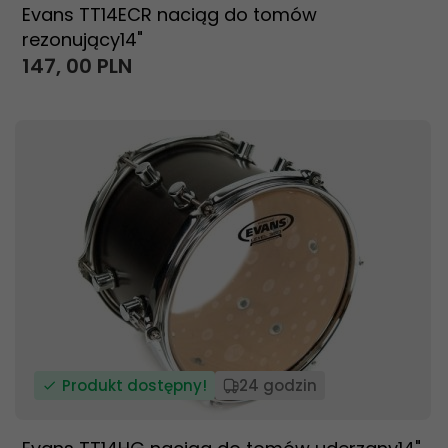
Evans TT14ECR naciąg do tomów
rezonujący14"
147,
00
PLN
Produkt dostępny!
24 godzin