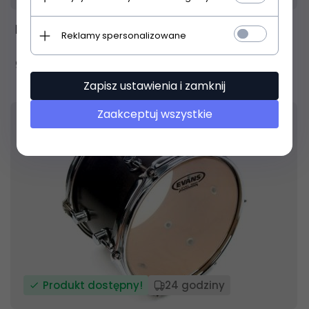
Evans B14G1 naciąg do tomów uderzany14"
Reklamy spersonalizowane
94,
00
PLN
Zapisz ustawienia i zamknij
Zaakceptuj wszystkie
Produkt dostępny!
24 godziny