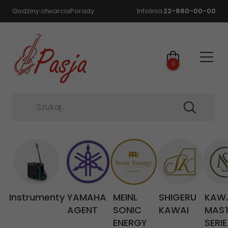
Godziny otwarcia
Porady
Infolinia
22-880-00-00
0
Szukaj...
Instrumenty
YAMAHA
MEINL
SHIGERU
KAW
AGENT
SONIC
KAWAI
MAS
ENERGY
SERIE