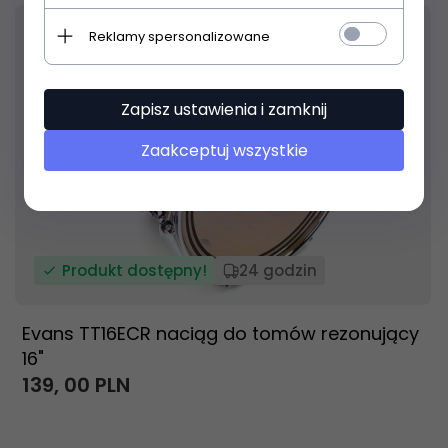
Reklamy spersonalizowane
Zapisz ustawienia i zamknij
Zaakceptuj wszystkie
Produkt dostępny!
24 godzin
Evans TT16ECR naciąg do tomów rezonujący
16"
139,
00
PLN