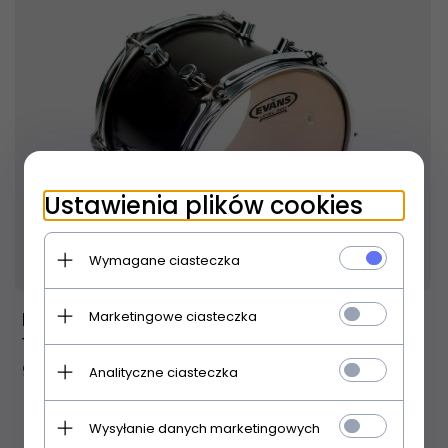
Ustawienia plików cookies
Produkt dostępny!
24 godziny
Wymagane ciasteczka
Marketingowe ciasteczka
Evans TT16G2 naciąg do tomów uderzany
16"
99,
00
PLN
Analityczne ciasteczka
Wysyłanie danych marketingowych