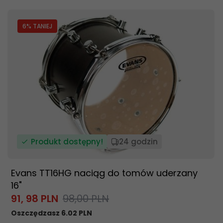
6
% TANIEJ
Produkt dostępny!
24 godzin
Evans TT16HG naciąg do tomów uderzany
16"
91,
98
PLN
98,00 PLN
Oszczędzasz 6.02 PLN