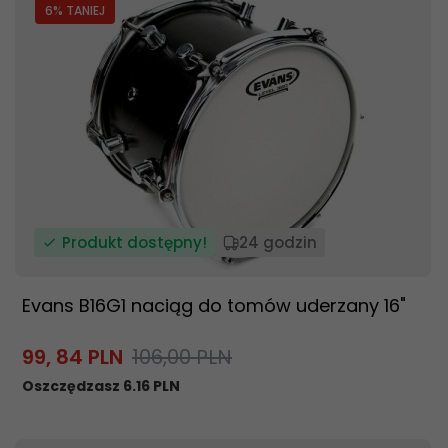
6
% TANIEJ
Produkt dostępny!
24 godzin
Evans B16G1 naciąg do tomów uderzany 16"
99,
84
PLN
106,00 PLN
Oszczędzasz 6.16 PLN