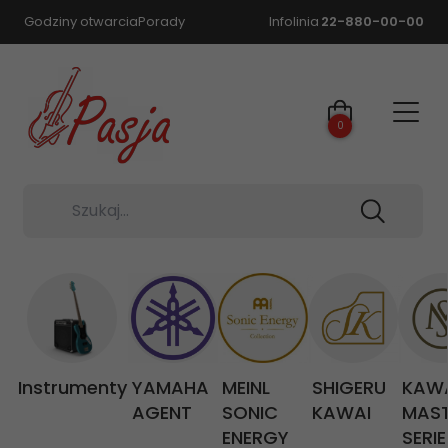
Godziny otwarcia
Porady
Infolinia
22-880-00-00
0
Szukaj...
Instrumenty
YAMAHA
MEINL
SHIGERU
KAW
AGENT
SONIC
KAWAI
MAS
ENERGY
SERIE